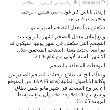
2026-06-04
إردال تاناس كاراغول
مقالات
إردال تاناس كاراغول - يني شفق - ترجمة
وتحرير ترك برس
سيُعلن غداً معدل التضخم لشهر مايو.
ومع إعلان معدل التضخم لشهر مايو وبيانات
التضخم التي ستُعلن في شهر يونيو، سيكون قد
تم أيضاً تحديد معدل التضخم المتحقق خلال
الأشهر الستة الأولى من عام 2026.
التوقعات المتعلقة بالتضخم
وفقاً لنتائج استطلاع توقعات التضخم الصادر عن
وكالة الأناضول المالية (AA Finans)، من المتوقع
أن يتراوح التضخم في شهر مايو ضمن نطاق
واسع بين 1.20% و2.35%، وأن يبلغ متوسط
الزيادة 1.65%.