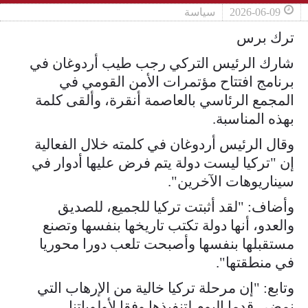
2026-06-09
سياسة
ترك برس
شارك الرئيس التركي رجب طيب أردوغان في
برنامج افتتاح مؤتمرات الأمن القومي في
المجمع الرئاسي بالعاصمة أنقرة، وألقى كلمة
بهذه المناسبة.
وقال الرئيس أردوغان في كلمته خلال الفعالية
إن "تركيا ليست دولة يتم فرض عليها أدوار في
سيناريوهات الآخرين".
وأضاف: "لقد أثبتت تركيا للجميع، للصديق
والعدو، أنها دولة تكتب تاريخها بنفسها وتصنع
مستقبلها بنفسها وأصبحت تلعب دورا محوريا
في منطقتها".
وتابع: "إن مرحلة تركيا خالية من الإرهاب التي
نمضي قدما اليوم لتنفيذها وفقا لأولوياتنا