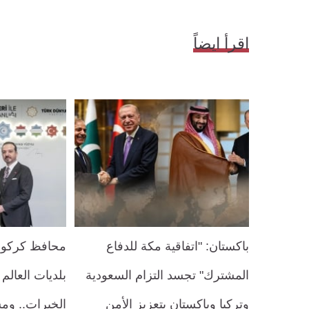
اقرأ ايضاً
باكستان: "اتفاقية مكة للدفاع
محافظ كركوك:
المشترك" تجسد التزام السعودية
بلديات العالم
وتركيا وباكستان بتعزيز الأمن
الخبرات.. ومش