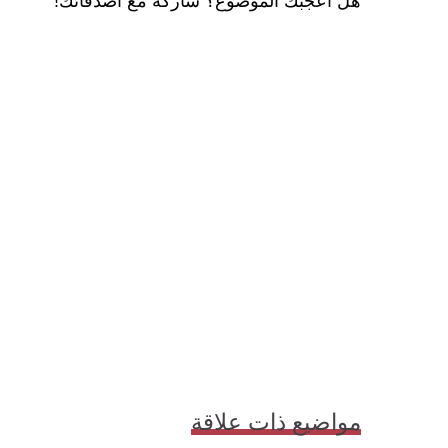
هل أعجبك الموضوع؟ شاركه مع أصدقائك!
مواضيع ذات علاقة