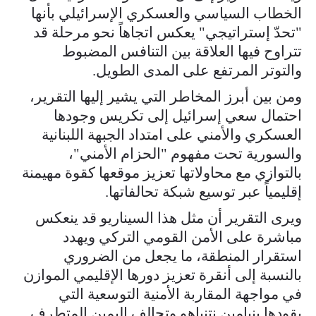
الخطاب السياسي والعسكري الإسرائيلي بأنها
"تحدّ إستراتيجي" يعكس اتجاهاً نحو مرحلة قد
تتراوح فيها العلاقة بين التنافس المضبوط
والتوتر المرتفع على المدى الطويل.
ومن بين أبرز المخاطر التي يشير إليها التقرير،
احتمال سعي إسرائيل إلى تكريس وجودها
العسكري والأمني على امتداد الجبهة اللبنانية
والسورية تحت مفهوم "الحزام الأمني"،
بالتوازي مع محاولاتها تعزيز موقعها كقوة مهيمنة
إقليمياً عبر توسيع شبكة تحالفاتها.
ويرى التقرير أن مثل هذا السيناريو قد ينعكس
مباشرة على الأمن القومي التركي ويهدد
استقرار المنطقة، ما يجعل من الضروري
بالنسبة إلى أنقرة تعزيز دورها الإقليمي الموازن
في مواجهة المقاربة الأمنية التوسعية التي
يقودها بنيامين نتنياهو وتحالف اليمين المتطرف