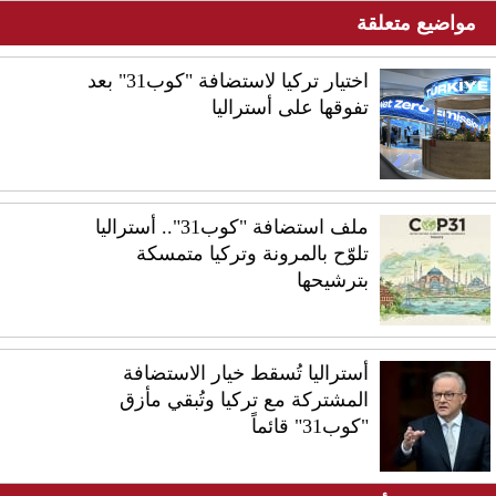
مواضيع متعلقة
اختيار تركيا لاستضافة "كوب31" بعد
تفوقها على أستراليا
ملف استضافة "كوب31".. أستراليا
تلوّح بالمرونة وتركيا متمسكة
بترشيحها
أستراليا تُسقط خيار الاستضافة
المشتركة مع تركيا وتُبقي مأزق
"كوب31" قائماً