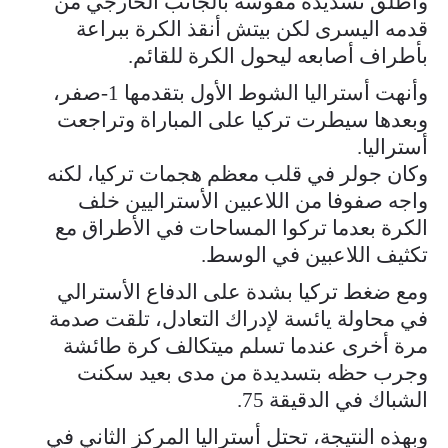
وأطلق تسديدة مقوسة بالجانب الخارجي من
قدمه اليسرى لكن بيتش أنقذ الكرة ببراعة
بأطراف أصابعه ليحول الكرة للقائم.
وأنهت أستراليا الشوط الأول بتقدمها 1-صفر،
وبعدها سيطرت تركيا على المباراة وتراجعت
أستراليا.
وكان جولر في قلب معظم هجمات تركيا، لكنه
واجه صفوفا من اللاعبين الأستراليين خلف
الكرة بعدما تركوا المساحات في الأطراق مع
تكثيف اللاعبين في الوسط.
ومع ضغط تركيا بشدة على الدفاع الأسترالي
في محاولة يائسة لإدراك التعادل، تلقت صدمة
مرة أخرى عندما تسلم ميتكالف كرة طائشة
وجرب حظه بتسديدة من مدى بعيد سكنت
الشباك في الدقيقة 75.
وبهذه النتيجة، تحتل أستراليا المركز الثاني في