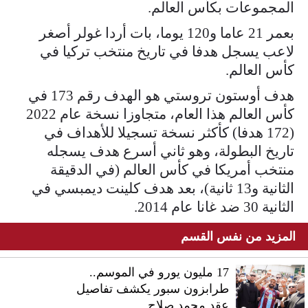
المجموعات بكأس العالم.
بعمر 21 عاما و120 يوما، بات أردا غولر أصغر
لاعب يسجل هدفا في تاريخ منتخب تركيا في
كأس العالم.
هدف أوستون تروستي هو الهدف رقم 173 في
كأس العالم هذا العام، متجاوزا نسخة عام 2022
(172 هدفا) كأكثر نسخة تسجيلا للأهداف في
تاريخ البطولة، وهو ثاني أسرع هدف يسجله
منتخب أمريكا في كأس العالم (في الدقيقة
الثانية و13 ثانية)، بعد هدف كلينت ديمبسي في
الثانية 30 ضد غانا عام 2014.
المزيد من نفس القسم
17 مليون يورو في الموسم..
طرابزون سبور يكشف تفاصيل
عقد محمد صلاح