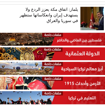
يلماز: اتفاق مكة يعزز الردع ولا
يستهدف إيران وانعكاساتها ستظهر
في سوريا والعراق