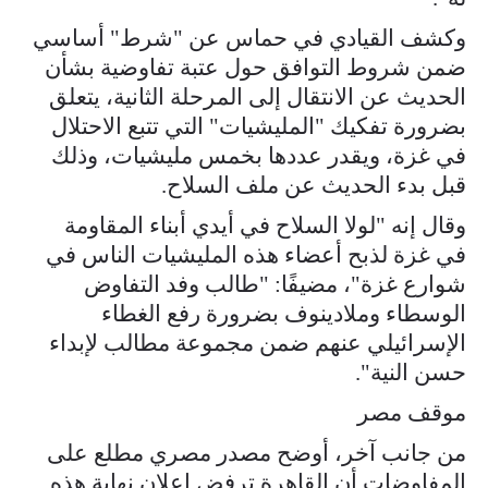
وكشف القيادي في حماس عن "شرط" أساسي
ضمن شروط التوافق حول عتبة تفاوضية بشأن
الحديث عن الانتقال إلى المرحلة الثانية، يتعلق
بضرورة تفكيك "المليشيات" التي تتبع الاحتلال
في غزة، ويقدر عددها بخمس مليشيات، وذلك
قبل بدء الحديث عن ملف السلاح.
وقال إنه "لولا السلاح في أيدي أبناء المقاومة
في غزة لذبح أعضاء هذه المليشيات الناس في
شوارع غزة"، مضيفًا: "طالب وفد التفاوض
الوسطاء وملادينوف بضرورة رفع الغطاء
الإسرائيلي عنهم ضمن مجموعة مطالب لإبداء
حسن النية".
موقف مصر
من جانب آخر، أوضح مصدر مصري مطلع على
المفاوضات أن القاهرة ترفض إعلان نهاية هذه