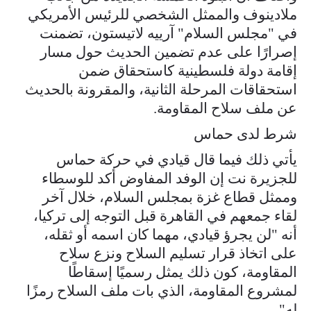
ملادينوف والممثل الشخصي للرئيس الأمريكي
في "مجلس السلام" آرييه لاتيستون، تضمنت
إصرارًا على عدم تضمين الحديث حول مسار
إقامة دولة فلسطينية كاستحقاق ضمن
استحقاقات المرحلة الثانية، والمقرونة بالحديث
عن ملف سلاح المقاومة.
شرط لدى حماس
يأتي ذلك فيما قال قيادي في حركة حماس
للجزيرة نت إن الوفد المفاوض أكد للوسطاء
وممثل قطاع غزة بمجلس السلام، خلال آخر
لقاء جمعهم في القاهرة قبل التوجه إلى تركيا،
أنه "لن يجرؤ قيادي، مهما كان اسمه أو ثقله،
على اتخاذ قرار تسليم السلاح ونزع سلاح
المقاومة، كون ذلك يمثل رسميًا إسقاطًا
لمشروع المقاومة، الذي بات ملف السلاح رمزًا
له".