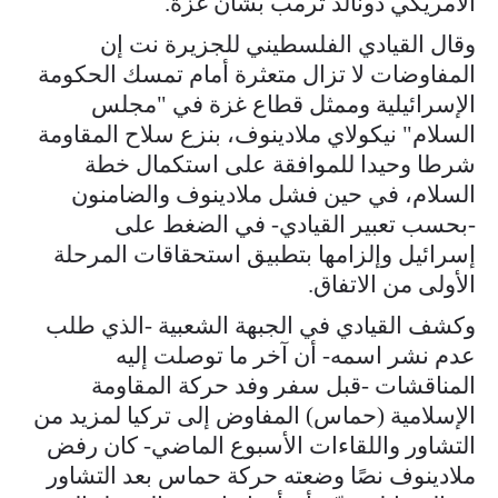
الأمريكي دونالد ترمب بشأن غزة.
وقال القيادي الفلسطيني للجزيرة نت إن
المفاوضات لا تزال متعثرة أمام تمسك الحكومة
الإسرائيلية وممثل قطاع غزة في "مجلس
السلام" نيكولاي ملادينوف، بنزع سلاح المقاومة
شرطا وحيدا للموافقة على استكمال خطة
السلام، في حين فشل ملادينوف والضامنون
-بحسب تعبير القيادي- في الضغط على
إسرائيل وإلزامها بتطبيق استحقاقات المرحلة
الأولى من الاتفاق.
وكشف القيادي في الجبهة الشعبية -الذي طلب
عدم نشر اسمه- أن آخر ما توصلت إليه
المناقشات -قبل سفر وفد حركة المقاومة
الإسلامية (حماس) المفاوض إلى تركيا لمزيد من
التشاور واللقاءات الأسبوع الماضي- كان رفض
ملادينوف نصًا وضعته حركة حماس بعد التشاور