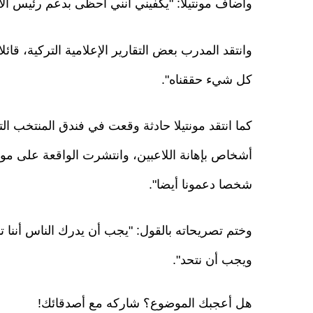
وأضاف مونتيلا: "يكفيني أنني أحظى بدعم رئيس الات
وانتقد المدرب بعض التقارير الإعلامية التركية، ق
كل شيء حققناه".
كما انتقد مونتيلا حادثة وقعت في فندق المنتخب الت
شخصا دعمونا أيضا".
ويجب أن نتحد".
هل أعجبك الموضوع؟ شاركه مع أصدقائك!