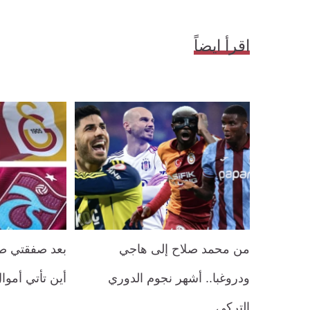
اقرأ ايضاً
من محمد صلاح إلى هاجي
بعد صفقتي صل
ودروغبا.. أشهر نجوم الدوري
أين تأتي أموال
التركي