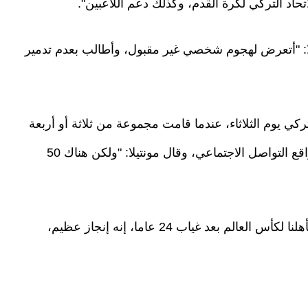
حاد التركي لكرة القدم، وكذلك دعم اللاعبين".
ائلا: "أتعرض لهجوم شخصي غير مقبول، وأطالب بعدم تدمير
ركي يوم الثلاثاء، عندما قامت مجموعة من ثلاثة أو أربعة
أشخاص بإهانة اللاعبين، وانتشرت الواقعة على مواقع التواصل الاجتماعي، وقال مونتيلا: "ولكن هناك 50
وختم تصريحاته بالقول: "يجب أن يدرك الناس أننا تأهلنا لكأس العالم بعد غياب 24 عاما، إنه إنجاز عظيم،