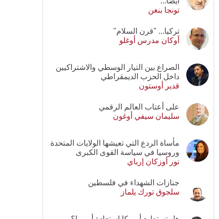
أيضا...
تونجا بنغن
تركيا... "قرن السلام"
أوكان مدرس أوغلو
الصراع بين التيار الوسطي والاشتراكيين
داخل الحزب الديمقراطي
قدير أوستون
على أعتاب العالم الرقمي
سليمان سيفي أوغون
مأساة الردع التي تعيشها الولايات المتحدة
وروسيا في سياسة القوى الكبرى
نور أوزكان إرباي
جنازات الشهداء في فلسطين
سلجوق تورك يلماز
هل تستطيع أمريكا استعادة أوروبا؟