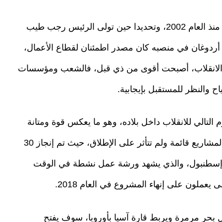
ولفت إلى أن رأس المال الخليجي، توافد إلى تركيا منذ العام 2002، وتحديدا حين تولى الرئيس رجب طيب
 أردوغان في منصبه كان مصدر اطمئنان لقطاع الأعمال،
 بعد الانقلاب، أصبحت أقوى من ذي قبل، فالشعب ومؤسسات
ح والنظر للمستقبل بإيجابية.
ا في اليوم التالي للانقلاب داخل بلاده، وهو ما يعكس قوة ومتانة
الاقتصاد التركي والثقة باستقرار الأوضاع، مبينا أن المشاريع قائمة ولم تتأثر على الإطلاق، حيث تم إنجاز 30
ل إسطنبول، والذي يشهد ورشة عمل نشطة في الوقت
بحر مرمرة ويربط قارة آسيا بأوروبا، سوف يفتح