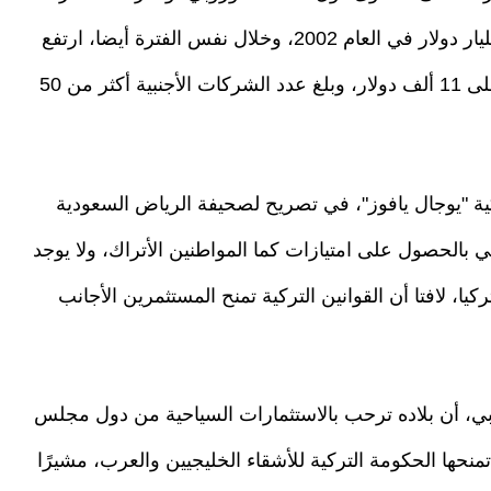
فيها لـ 165 مليار دولار بعد أن كان لا يتجاوز الـ15 مليار دولار في العام 2002، وخلال نفس الفترة أيضا، ارتفع
الناتج المحلي للفرد من 3 آلاف دولار إلى ما يزيد على 11 ألف دولار، وبلغ عدد الشركات الأجنبية أكثر من 50
ة "يوجال يافوز"، في تصريح لصحيفة الرياض السعودية
ي بالحصول على امتيازات كما المواطنين الأتراك، ولا يوجد
ا، لافتا أن القوانين التركية تمنح المستثمرين الأجانب
بي، أن بلاده ترحب بالاستثمارات السياحية من دول مجلس
 تمنحها الحكومة التركية للأشقاء الخليجيين والعرب، مشيرًا