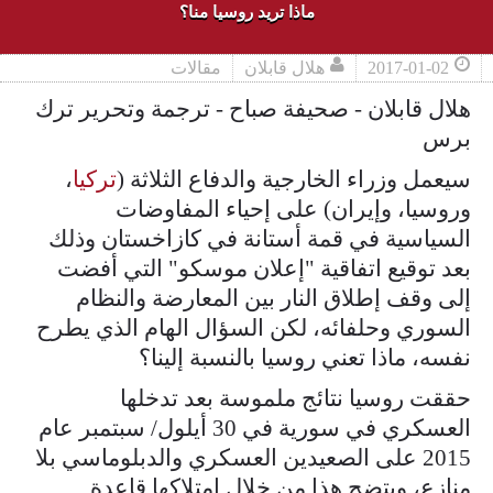
ماذا تريد روسيا منا؟
2017-01-02
هلال قابلان
مقالات
هلال قابلان - صحيفة صباح - ترجمة وتحرير ترك
برس
سيعمل وزراء الخارجية والدفاع الثلاثة (
تركيا
،
وروسيا، وإيران) على إحياء المفاوضات
السياسية في قمة أستانة في كازاخستان وذلك
بعد توقيع اتفاقية "إعلان موسكو" التي أفضت
إلى وقف إطلاق النار بين المعارضة والنظام
السوري وحلفائه، لكن السؤال الهام الذي يطرح
نفسه، ماذا تعني روسيا بالنسبة إلينا؟
حققت روسيا نتائج ملموسة بعد تدخلها
العسكري في سورية في 30 أيلول/ سبتمبر عام
2015 على الصعيدين العسكري والدبلوماسي بلا
منازع، ويتضح هذا من خلال امتلاكها قاعدة