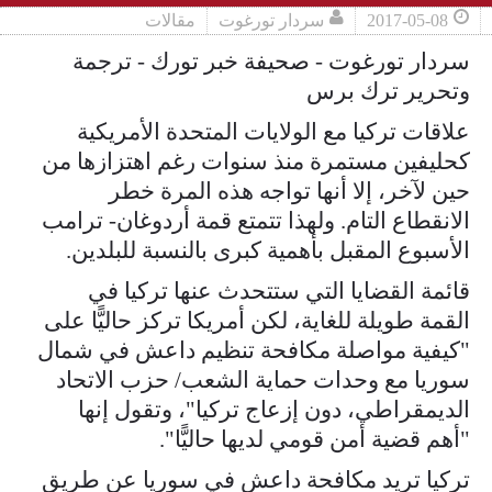
2017-05-08
سردار تورغوت
مقالات
سردار تورغوت - صحيفة خبر تورك - ترجمة
وتحرير ترك برس
علاقات تركيا مع الولايات المتحدة الأمريكية
كحليفين مستمرة منذ سنوات رغم اهتزازها من
حين لآخر، إلا أنها تواجه هذه المرة خطر
الانقطاع التام. ولهذا تتمتع قمة أردوغان- ترامب
الأسبوع المقبل بأهمية كبرى بالنسبة للبلدين.
قائمة القضايا التي ستتحدث عنها تركيا في
القمة طويلة للغاية، لكن أمريكا تركز حاليًّا على
"كيفية مواصلة مكافحة تنظيم داعش في شمال
سوريا مع وحدات حماية الشعب/ حزب الاتحاد
الديمقراطي، دون إزعاج تركيا"، وتقول إنها
"أهم قضية أمن قومي لديها حاليًّا".
تركيا تريد مكافحة داعش في سوريا عن طريق