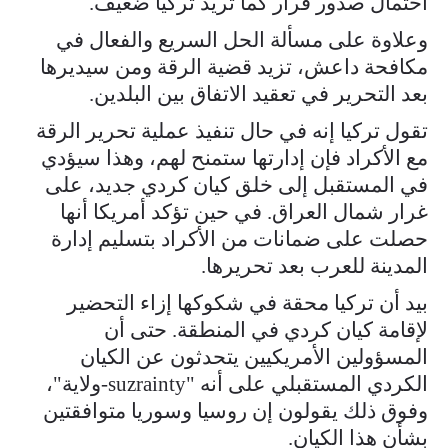
احتمال صدور قرار كما تريد تركيا ضعيف.
وعلاوة على مسألة الحل السريع والفعال في
مكافحة داعش، تزيد قضية الرقة ومن سيديرها
بعد التحرير في تعقيد الاتفاق بين البلدين.
تقول تركيا إنه في حال تنفيذ عملية تحرير الرقة
مع الأكراد فإن إدارتها ستمنح لهم، وهذا سيؤدي
في المستقبل إلى خلق كيان كردي جديد، على
غرار شمال العراق. في حين تؤكد أمريكا أنها
حصلت على ضمانات من الأكراد بتسليم إدارة
المدينة للعرب بعد تحريرها.
بيد أن تركيا محقة في شكوكها إزاء التحضير
لإقامة كيان كردي في المنطقة. حتى أن
المسؤولين الأمريكيين يتحدثون عن الكيان
الكردي المستقبلي على أنه "suzrainty-ولاية"،
وفوق ذلك يقولون إن روسيا وسوريا متوافقتين
بشأن هذا الكيان.