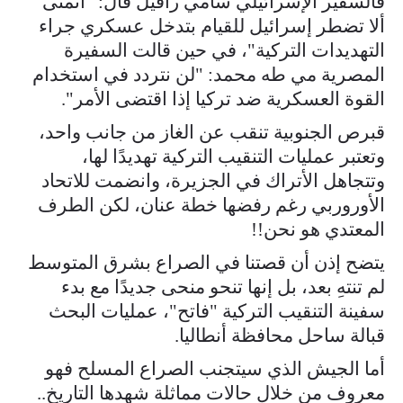
فالسفير الإسرائيلي سامي رافيل قال: "أتمنى
ألا تضطر إسرائيل للقيام بتدخل عسكري جراء
التهديدات التركية"، في حين قالت السفيرة
المصرية مي طه محمد: "لن نتردد في استخدام
القوة العسكرية ضد تركيا إذا اقتضى الأمر".
قبرص الجنوبية تنقب عن الغاز من جانب واحد،
وتعتبر عمليات التنقيب التركية تهديدًا لها،
وتتجاهل الأتراك في الجزيرة، وانضمت للاتحاد
الأوروربي رغم رفضها خطة عنان، لكن الطرف
المعتدي هو نحن!!
يتضح إذن أن قصتنا في الصراع بشرق المتوسط
لم تنتهِ بعد، بل إنها تنحو منحى جديدًا مع بدء
سفينة التنقيب التركية "فاتح"، عمليات البحث
قبالة ساحل محافظة أنطاليا.
أما الجيش الذي سيتجنب الصراع المسلح فهو
معروف من خلال حالات مماثلة شهدها التاريخ..