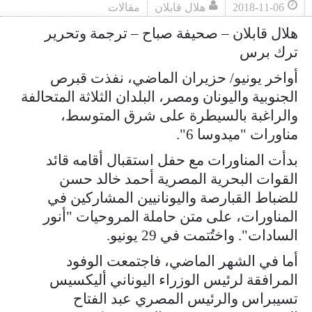
2018-11-06
هلال قابلان
مقالات
هلال قابلان – صحيفة صباح – ترجمة وتحرير
ترك برس
أواخر يونيو/ حزيران الماضي، نفذت قبرص
الجنوبية واليونان ومصر، البلدان الثلاثة المتحالفة
والراغبة بالسيطرة على شرق المتوسط،
مناورات "ميدوسا 6".
بدأت المناورات مع حفل استقبال أقامه قائد
القوات البحرية المصرية أحمد خالد حسن
للضباط القبارصة واليونانيين المشاركين في
المناورات، على متن حاملة المروحيات "أنور
السادات". واختُتمت في 29 يونيو.
أما في الشهر الماضي، فاجتمعت الوفود
المرافقة لرئيس الوزراء اليوناني أليكسيس
تسيبراس والرئيس المصري عبد الفتاح