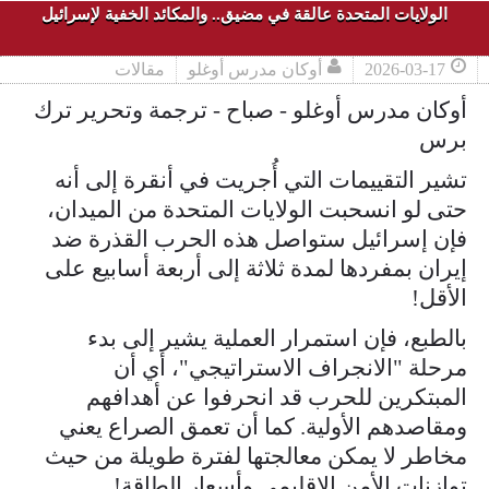
الولايات المتحدة عالقة في مضيق.. والمكائد الخفية لإسرائيل
2026-03-17
أوكان مدرس أوغلو
مقالات
أوكان مدرس أوغلو - صباح - ترجمة وتحرير ترك
برس
تشير التقييمات التي أُجريت في أنقرة إلى أنه
حتى لو انسحبت الولايات المتحدة من الميدان،
فإن إسرائيل ستواصل هذه الحرب القذرة ضد
إيران بمفردها لمدة ثلاثة إلى أربعة أسابيع على
الأقل!
بالطبع، فإن استمرار العملية يشير إلى بدء
مرحلة "الانجراف الاستراتيجي"، أي أن
المبتكرين للحرب قد انحرفوا عن أهدافهم
ومقاصدهم الأولية. كما أن تعمق الصراع يعني
مخاطر لا يمكن معالجتها لفترة طويلة من حيث
توازنات الأمن الإقليمي وأسعار الطاقة!