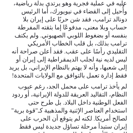
عليه في عملية فجرية وهو يرتدي بدلة رياضية،
وأُحيل إلى القضاء في نيويورك، أما الرئيس
دونالد ترامب، فقد شن حربًا على إيران بلا
حساب وبلا معنى، مدفوعًا إما بثقته المفرطة
بنفسه أو بضغوط اللوبي الصهيوني. ولم يكتف
ترامب بذلك، بل قلب الخطاب الأمريكي
التقليدي رأسًا على عقب. فقد أعلن صراحة أنه
ليس لديه نية لجلب الديمقراطية إلى إيران أو
إلى شعبها، وأنه لا يهتم بالنظام الإيراني، بل يريد
فقط إدارة تعمل بالتوافق مع الولايات المتحدة!
لم يأخذ ترامب على محمل الجد، رغم عيوب
النظام، التقاليد العريقة للدولة الإيرانية، أو ردود
الفعل الوطنية داخل البلاد. بل طرح حتى
استخدام العناصر الإثنية والمذهبية كـ"قوة برية"
لصالح أمريكا. لكنه لم يتوقع أن الحرب على
إيران ستبدأ مرحلة تساؤل جديدة ليس فقط