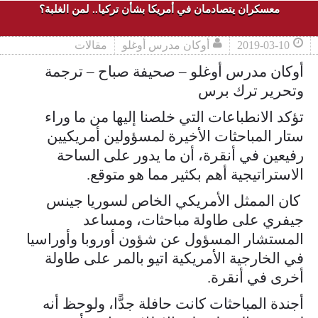
معسكران يتصادمان في أمريكا بشأن تركيا.. لمن الغلبة؟
2019-03-10
أوكان مدرس أوغلو
مقالات
أوكان مدرس أوغلو – صحيفة صباح – ترجمة
وتحرير ترك برس
تؤكد الانطباعات التي خلصنا إليها من ما وراء
ستار المباحثات الأخيرة لمسؤولين أمريكيين
رفيعين في أنقرة، أن ما يدور على الساحة
الاستراتيجية أهم بكثير مما هو متوقع.
كان الممثل الأمريكي الخاص لسوريا جينس
جيفري على طاولة مباحثات، ومساعد
المستشار المسؤول عن شؤون أوروبا وأوراسيا
في الخارجية الأمريكية اتيو بالمر على طاولة
أخرى في أنقرة.
أجندة المباحثات كانت حافلة جدًّا، ولوحظ أنه