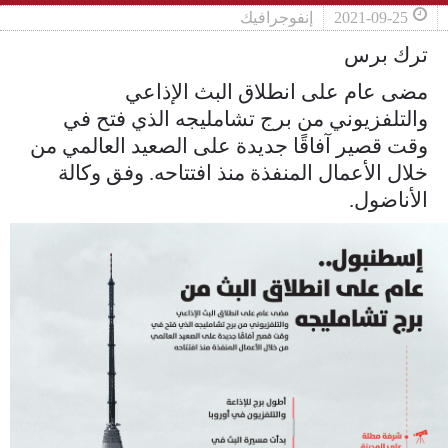
2021-09-25
إنفوجرافيك
ترك برس
مضى عام على انطلاق البث الإذاعي
والتلفزيوني من برج تشامليجه الذي فتح في
وقت قصير آفاقًا جديدة على الصعيد العالمي من
خلال الأعمال المنفذة منذ افتتاحه. وفق وكالة
الأناضول.
2b44fb546c98c6c826b2989fecb2b2ce.jpg