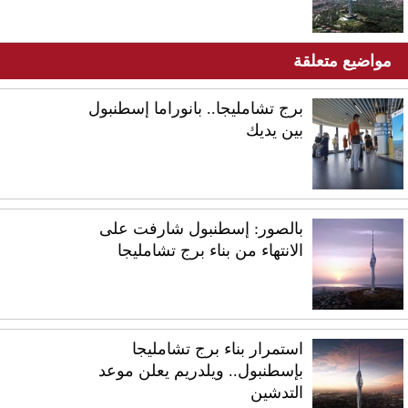
مواضيع متعلقة
برج تشامليجا.. بانوراما إسطنبول
بين يديك
بالصور: إسطنبول شارفت على
الانتهاء من بناء برج تشامليجا
استمرار بناء برج تشامليجا
بإسطنبول.. ويلدريم يعلن موعد
التدشين