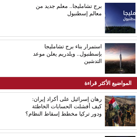
برج تشامليجا.. معلم جديد من
معالم إسطنبول
استمرار بناء برج تشامليجا
بإسطنبول.. ويلدريم يعلن موعد
التدشين
المواضيع الأكثر قراءة
رهان إسرائيل على أكراد إيران:
كيف أفشلت الحسابات الخاطئة
ودور تركيا مخطط إسقاط النظام؟