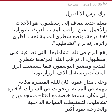
2021-08-06
سياحة
ترك برس-الأناضول
معلم جديد يضاف إلى إسطنبول، هو الأحدث
والأجمل، عين تراقب المدينة العريقة بانوراميا
360 درجة، وتضع شطري المدينة تحت ناظري
زائره، إنه برج "تشامليجا".
يقع البرج في تلة "تشامليجا" التي تعد عينا على
إسطنبول، إذ تراقب التلة المرتفعة شطري
المدينة ومضيق البوسفور، فيما تستضيف أبرز
المنشآت وتستقبل آلاف الزوار يوميا.
وعلى مدار عقود، كان للتلة المتميزة مكانة
مهمة في المدينة، وتحولت في السنوات الأخيرة
إلى مكان بسمعة خاصة مع افتتاح مسجد وبرج
تشامليجا، لتستقطب السياحة الداخلية
والخارجية بقوة أكبر.