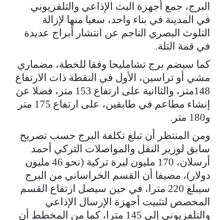
البرج، جمع أجهزة البث الإذاعي والتلفزيوني
في المدينة في بناء واحد، سعيا منها لإزالة
التلوث البصري الناجم عن انتشار أبراج عديدة
في قمة التلة.
كما سيضم برج تشامليحا وفقا للخطة، مضماري
مشي أو تراسين، الأول في النقطة ذات الارتفاع
148متر، والثاانية على ارتفاع 153 متر، فضلا عن
إنشاء مطاعم في طابقين، على ارتفاع 175 متر
و180 متر.
ومن المنتظر أن تبلغ تكلفة البرج حسب تصريح
سابق لوزير النقل والمواصلات التركي أحمد
أرسلان، 170 مليون ليرة تركية (نحو 46 مليون
دولار)، مضيفا أن القسم الخراساني من البرج
سيبلغ 220 مترا، في حين سيصل ارتفاع القسم
المخصص لتثبيت أجهزة الإرسال الإذاعي
والتلفزيوني إلى 145 مترا، كما من المخطط أن