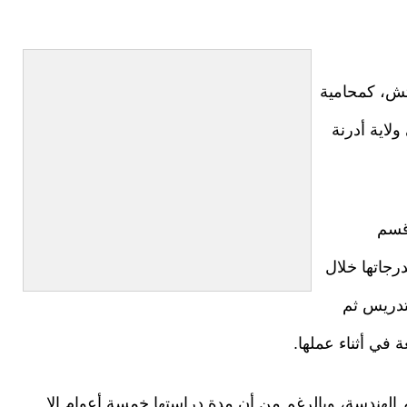
تش، كمحامية
لاية أدرنة
 عاما، من قسم
رجاتها خلال
لتدريس ثم
 في أثناء عملها.
لهندسة، وبالرغم من أن مدة دراستها خمسة أعوام إلا