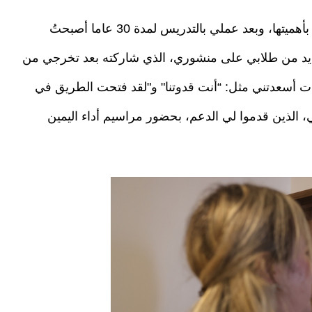
وقالت: “قررت الدراسة في كلية الحقوق لاعتقادي بأهميتها، وبعد عملي بالتدريس لمدة 30 عاما أصبحتُ
ديد من طلابي على منشوري، الذي شاركته بعد تخرجي من
ات أسعدتني مثل: “أنت قدوتنا" و"لقد فتحت الطريق في
ي، الذين قدموا لي الدعم، بحضور مراسيم أداء اليمين