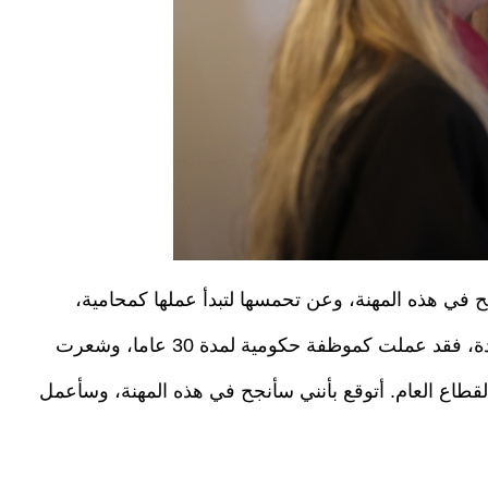
في هذه المهنة، وعن تحمسها لتبدأ عملها كمحامية،
وقالت: “أعتقد بأنني سأبدأ مهنة المحاماة بخبرة جيدة، فقد عملت كموظفة حكومية لمدة 30 عاما، وشعرت
طاع العام. أتوقع بأنني سأنجح في هذه المهنة، وسأعمل