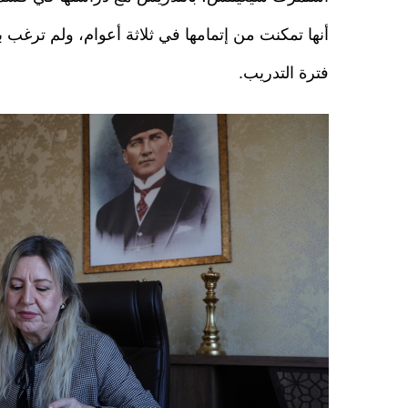
أنها تمكنت من إتمامها في ثلاثة أعوام، ولم ترغب با
فترة التدريب.
20211022_2_50548167_69893896.jpg