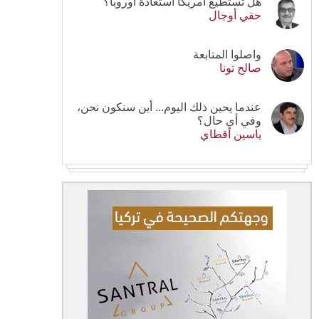
هل تستطيع أمريكا استعادة أوروبا؟
حقي أوجال
واصلوا المتابعة
صالح تونا
عندما يحين ذلك اليوم... أين سنكون نحن،
وفي أي حال؟
ياسين أقطاي