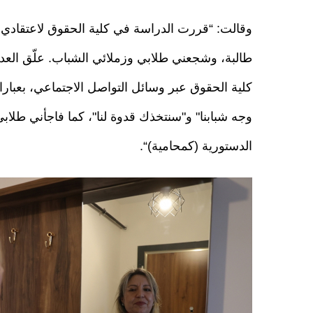
طالبة، وشجعني طلابي وزملائي الشباب. علّق الع
كلية الحقوق عبر وسائل التواصل الاجتماعي، بعبار
وجه شبابنا" و"سنتخذك قدوة لنا"، كما فاجأني طلاب
الدستورية (كمحامية)“.
20211022_2_50548167_69893898.jpg