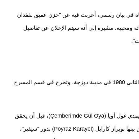
فاة في بيان رسمي، أعربت فيه عن "حزن عميق لفقدان
ه ومحبيه، مشيرة إلى أنه سيتم الإعلان عن تفاصيل
".
ولد كانبولات غوركيم أرسلان في 4 نوفمبر/تشرين الثاني 1980 في مدينة دوزجة، وتخرج في قسم المسرح
وبدأ مسيرته الفنية عام 2004 عبر مسلسل تشمبريمدي غول أويا (Çemberimde Gül Oya)، قبل أن يحقق
شهرة واسعة من خلال أدواره في أعمال بارزة، من بينها بويراز كارايل (Poyraz Karayel) بدور "سيفير"،