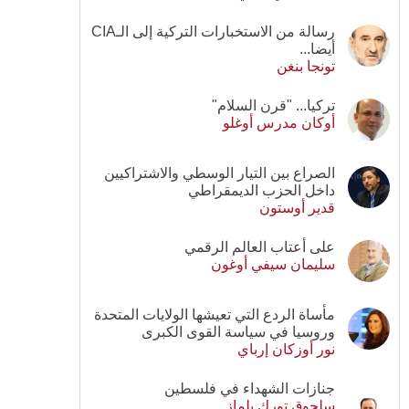
رسالة من الاستخبارات التركية إلى الـCIA
أيضا...
تونجا بنغن
تركيا... "قرن السلام"
أوكان مدرس أوغلو
الصراع بين التيار الوسطي والاشتراكيين
داخل الحزب الديمقراطي
قدير أوستون
على أعتاب العالم الرقمي
سليمان سيفي أوغون
مأساة الردع التي تعيشها الولايات المتحدة
وروسيا في سياسة القوى الكبرى
نور أوزكان إرباي
جنازات الشهداء في فلسطين
سلجوق تورك يلماز