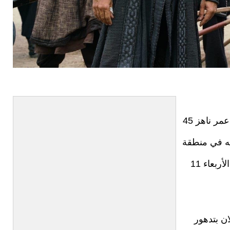
توفي الممثل التركي كانبولات غوركيم أرسلان عن عمر ناهز 45
له في منطقة
بي أوغلو بمدينة إسطنبول، خلال ساعات الليل من الأربعاء 11
ن بتدهور