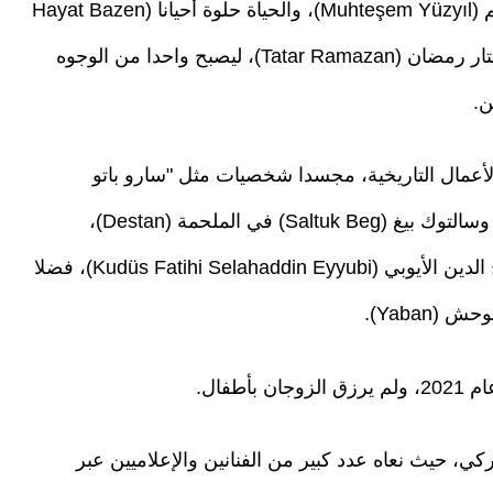
وهاتيرلا سيفغيلي (Hatırla Sevgili)، والقرن العظيم (Muhteşem Yüzyıl)، والحياة حلوة أحيانا (Hayat Bazen
Tatlıdır)، والمؤسس عثمان (Kuruluş Osman)، وتتار رمضان (Tatar Ramazan)، ليصبح واحدا من الوجوه
ن.
الأعمال التاريخية، مجسدا شخصيات مثل "سارو باتو
سافجي" في المؤسس عثمان (Kuruluş Osman)، وسالتوك بيغ (Saltuk Beg) في الملحمة (Destan)،
وغومشتكين (Gümüştekin) في فاتح القدس صلاح الدين الأيوبي (Kudüs Fatihi Selahaddin Eyyubi)، فضلا
Yaban).
طفال.
ي، حيث نعاه عدد كبير من الفنانين والإعلاميين عبر