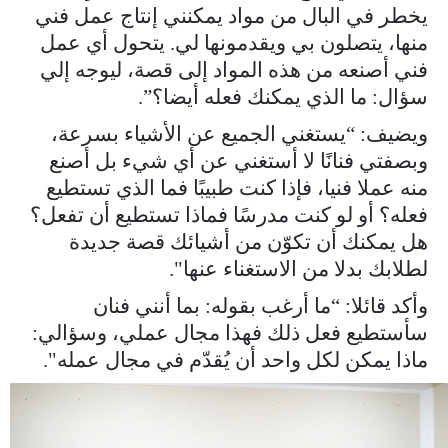
يخطر في البال من مواد يمكنني إنتاج عمل فني
منها، يتصلون بي ويقدمونها لي. يتحول أي عمل
فني أصنعه من هذه المواد إلى قصة، ليوجه إلي
سؤال: ما الذي يمكنك فعله أيضا؟”.
ويضيف: “يستغني الجميع عن الأشياء بسرعة،
وبصفتي فنانًا لا أستغني عن أي شيء بل أصنع
منه عملا فنيا، فإذا كنت طبيبًا فما الذي تستطيع
فعله؟ أو لو كنت مدرسًا فماذا تستطيع أن تفعل؟
هل يمكنك أن تكوّن من أشيائك قصة جديدة
لطلابك بدلا من الاستغناء عنها".
وأكد قائلا: “ما أرغب بقوله: بما أنني فنان
سأستطيع فعل ذلك فهذا مجال عملي، وسؤالي:
ماذا يمكن لكل واحد أن يُقدّم في مجال عمله".
master_00_13_53_05_still016.jpg