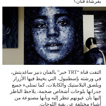
بفرشاة فنان؟
master_00_01_14_21_still006.jpg
التقت قناة “TRT خبر” بالفنان دنيز ساغديتش،
في ورشته بإسطنبول، التي يخيط فيها الأزرار
ويلصق البلاستيك والكابلات، كما تمتلىء جميع
جدرانها بلوحات أشخاص ضخمة، يلاحظ الناظر
إليها بأن عيونهم تنظر إليه وبأنها مصنوعة من
أشياء مختلفة عن بقية اللوحات.