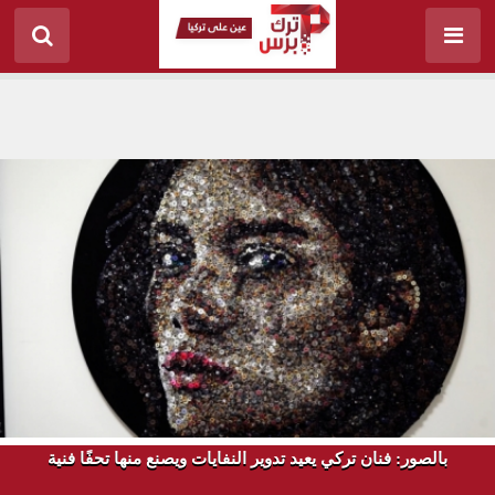
بالصور: فنان تركي يعيد تدوير النفايات ويصنع منها تحفًا فنية