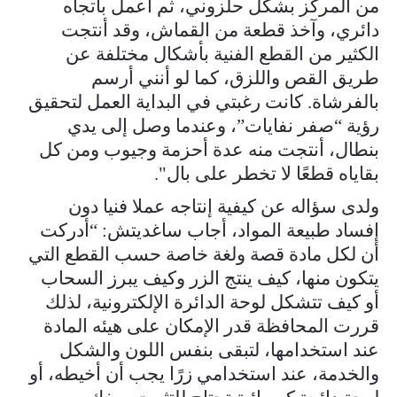
من المركز بشكل حلزوني، ثم أعمل باتجاه
دائري، وآخذ قطعة من القماش، وقد أنتجت
الكثير من القطع الفنية بأشكال مختلفة عن
طريق القص واللزق، كما لو أنني أرسم
بالفرشاة. كانت رغبتي في البداية العمل لتحقيق
رؤية “صفر نفايات”، وعندما وصل إلى يدي
بنطال، أنتجت منه عدة أحزمة وجيوب ومن كل
بقاياه قطعًا لا تخطر على بال".
ولدى سؤاله عن كيفية إنتاجه عملا فنيا دون
إفساد طبيعة المواد، أجاب ساغديتش: “أدركت
أن لكل مادة قصة ولغة خاصة حسب القطع التي
يتكون منها، كيف ينتج الزر وكيف يبرز السحاب
أو كيف تتشكل لوحة الدائرة الإلكترونية، لذلك
قررت المحافظة قدر الإمكان على هيئه المادة
عند استخدامها، لتبقى بنفس اللون والشكل
والخدمة، عند استخدامي زرًا يجب أن أخيطه، أو