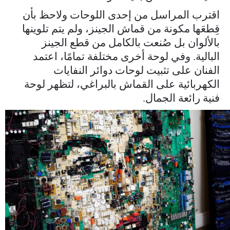
اقترب المراسل من إحدى اللوحات ولاحظ بأن
قِطعَها مكونة من قماش الجينز، ولم يتم تلوينها
بالألوان بل صُنعت بالكامل من قطع الجينز
البالية. وفي لوحة أخرى مختلفة تمامًا، اعتمد
الفنان على تثبيت لوحات دوائر النفايات
الكهربائية على القماش بالبراغي، لتظهر لوحة
فنية رائعة الجمال.
master_00_03_01_22_still014.jpg