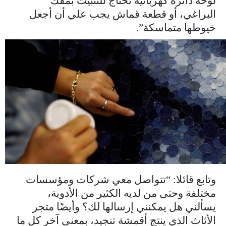
لوحة دائرة كهربائية تحتاج للتثبيت بمفك
البراغي، أو قطعة قماش يجب علي أن أجعل
خيوطها متماسكة”.
master_00_01_10_08_still005.jpg
وتابع قائلا: “تتواصل معي شركات ومؤسسات
مختلفة وحتى من لديه الكثير من الأدوية،
يسألني هل يمكنني إرسالها لك؟ وأيضًا متجر
الأثاث الذي ينتج أقمشة تنجيد، بمعنى آخر كل ما