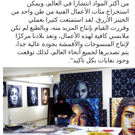
من أكثر المواد انتشارا في العالم، ويمكن
استخراج مئات الأعمال الفنية من طن واحد من
الجينز الأزرق. لقد استمتعت كثيرا بعملي
وقررت القيام بإنتاج المزيد منه، وبالطبع لم تكن
ملابسي كافية لهذه الأعمال، وتعد بلادنا مركزًا
لإنتاج المنسوجات والأقمشة بجودة عالية جدا،
يتم تصديرها لجميع أنحاء العالم، لذلك توقعت
وجود نفايات بكل تأكيد”.
master_00_00_52_24_still004.jpg