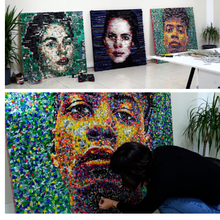
master_00_01_55_12_still007.jpg