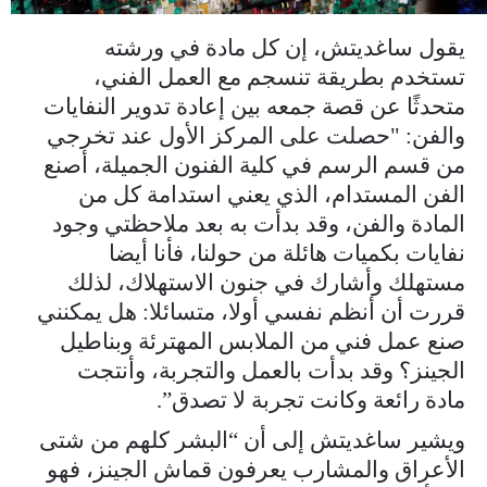
يقول ساغديتش، إن كل مادة في ورشته
تستخدم بطريقة تنسجم مع العمل الفني،
متحدثًا عن قصة جمعه بين إعادة تدوير النفايات
والفن: "حصلت على المركز الأول عند تخرجي
من قسم الرسم في كلية الفنون الجميلة، أصنع
الفن المستدام، الذي يعني استدامة كل من
المادة والفن، وقد بدأت به بعد ملاحظتي وجود
نفايات بكميات هائلة من حولنا، فأنا أيضا
مستهلك وأشارك في جنون الاستهلاك، لذلك
قررت أن أنظم نفسي أولا، متسائلا: هل يمكنني
صنع عمل فني من الملابس المهترئة وبناطيل
الجينز؟ وقد بدأت بالعمل والتجربة، وأنتجت
مادة رائعة وكانت تجربة لا تصدق”.
ويشير ساغديتش إلى أن “البشر كلهم من شتى
الأعراق والمشارب يعرفون قماش الجينز، فهو