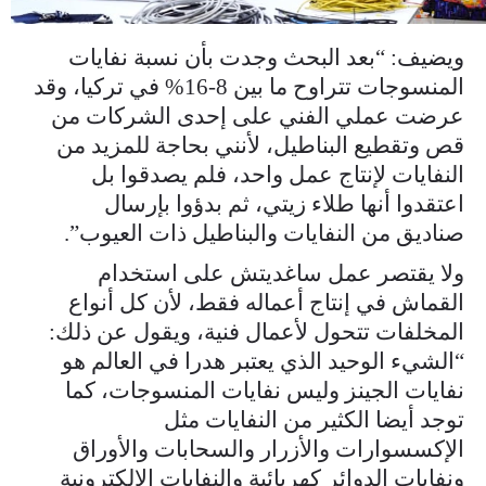
ويضيف: “بعد البحث وجدت بأن نسبة نفايات
المنسوجات تتراوح ما بين 8-16% في تركيا، وقد
عرضت عملي الفني على إحدى الشركات من
قص وتقطيع البناطيل، لأنني بحاجة للمزيد من
النفايات لإنتاج عمل واحد، فلم يصدقوا بل
اعتقدوا أنها طلاء زيتي، ثم بدؤوا بإرسال
صناديق من النفايات والبناطيل ذات العيوب”.
ولا يقتصر عمل ساغديتش على استخدام
القماش في إنتاج أعماله فقط، لأن كل أنواع
المخلفات تتحول لأعمال فنية، ويقول عن ذلك:
“الشيء الوحيد الذي يعتبر هدرا في العالم هو
نفايات الجينز وليس نفايات المنسوجات، كما
توجد أيضا الكثير من النفايات مثل
الإكسسوارات والأزرار والسحابات والأوراق
ونفايات الدوائر كهربائية والنفايات الإلكترونية