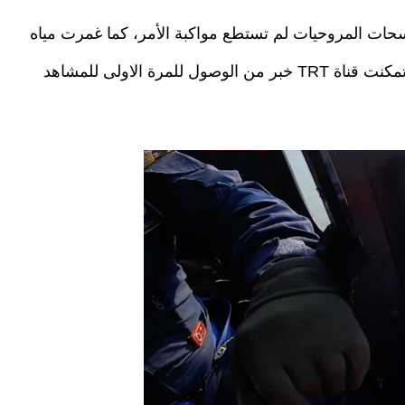
حات المروحيات لم تستطع مواكبة الأمر، كما غمرت مياه
الفيضانات كل شيء وجرفته لمسافة عدة أميال، وتمكنت قناة TRT خبر من الوصول للمرة الاولى للمشاهد