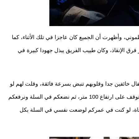
ني، وأظهرت أن الجميع كان عاجزا في تلك الأثناء، كما
 فرق الإنقاذ، وكان طييب الفريق يبذل جهودا كبيرة في
فال خائفين جدا وقلوبهم تنبض بسرعة فائقة، وقلت لهم لو
فكرتم في الأمر ستأتي الآن الطائرات المروحية وتتوقف على ارتفاع 100 متر، ثم نضعكم في السلة ونرفعكم
لنجاة، لو كنت في عمركم لوضعت نفسي في السلة بكل