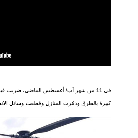
في 11 من شهر آب/ أغسطس الماضي، ضربت فيض
كبيرةً بالطرق ودمّرت المنازل وقطعت وسائل الاتص
c_8d1644b889f1216383ac736e07aed221.jpg