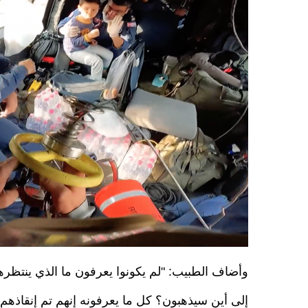
ekran_resmi_2021-11-16_13_09_56.png
وأضاف الطبيب: "لم يكونوا يعرفون ما الذي ينتظر
إلى أين سيذهبون؟ كل ما يعرفونه إنهم تم إنقاذهم 