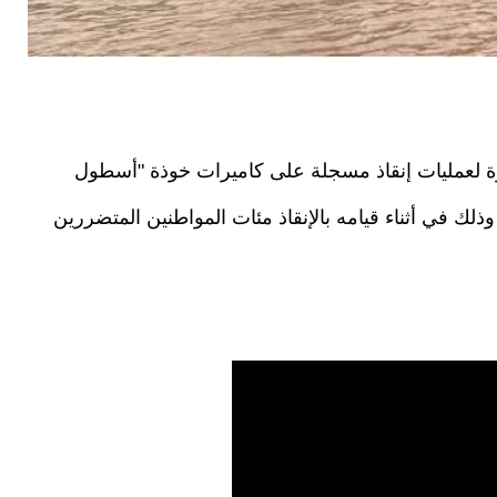
د تعرض لأول مرة لعمليات إنقاذ مسجلة على كاميرات خوذة "أسطول
جوية التركية، وذلك في أثناء قيامه بالإنقاذ مئات المواطنين المتضررين