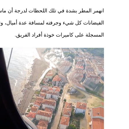
انهمر المطر بشدة في تلك اللحظات لدرجة أن ماس
المسجلة على كاميرات خوذة أفراد الفريق.
ekran_resmi_2021-11-16_13_10_53.png