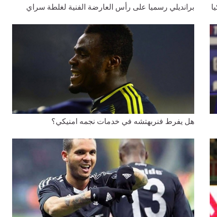
ا
برانديلي رسميا على رأس العارضة الفنية لغلطة سراي
هل يفرط فنربهتشه في خدمات نجمه امنيكي؟