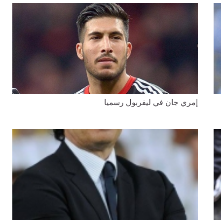
إمري جان في ليفربول رسميا