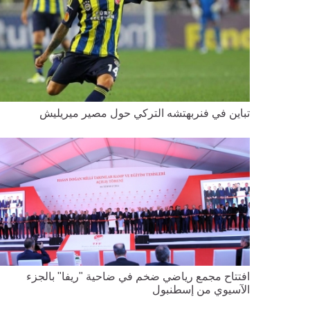
تباين في فنربهتشه التركي حول مصير ميريليش
افتتاح مجمع رياضي ضخم في ضاحية "ريفا" بالجزء
الآسيوي من إسطنبول