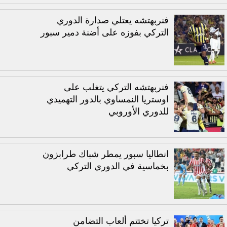
فنربهتشه يعتلي صدارة الدوري
التركي بفوزه على أضنة دمير سبور
فنربهتشه التركي يتغلب على
اوستريا النمساوي بالدور التهميدي
للدوري الأوروبي
انطاليا سبور يمطر شباك طرابزون
بخماسية في الدوري التركي
تركيا تختتم ألعاب التضامن