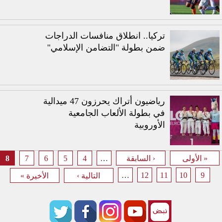
تركيا.. انطلاق منافسات الدراجات
ضمن بطولة "التضامن الإسلامي"
رياضيون أتراك يحرزون 47 ميدالية
في بطولة الألعاب الجامعية
الأوروبية
8
7
6
5
4
…
« الأولى
‹ السابقة
الصفحات
…
12
11
10
9
التالية ›
الأخيرة »