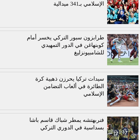
الإسلامي بـ341 ميدالية
طرابزون سبور التركي يخسر أمام
كوبنهاغن في الدور التمهيدي
للشامبيونزليغ
سيدات تركيا يحرزن ذهبية كرة
الطائرة في ألعاب التضامن
الإسلامي
فنربهتشه يمطر شباك قاسم باشا
بسداسية في الدوري التركي