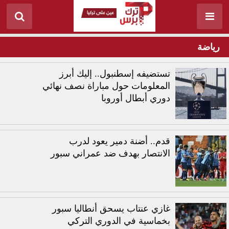
رياضة
تستضيفه إسطنبول.. إليك أبرز
المعلومات حول مباراة نصف نهائي
دوري أبطال أوروبا
قدم.. أضنة دمير يعود لدرب
الانتصار بهدف ضد عمراني سبور
غازي عنتاب يسحق أنطاليا سبور
بخماسية في الدوري التركي