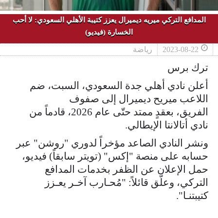
المدافع التركي ميريه ديميرال يعزز كتيبة الأهلي السعودي: لا أحب
الخسارة (فيديو)
2023-08-22
رياضة
ترك برس
أعلن نادي أهلي جدة السعودي، السبت، ضم
اللاعب ميريح ديميرال إلى صفوف
الفريق، بعقدٍ ممتد حتّى عام 2026، قادماً من
نادي أتالانتا الإيطالي.
ونشر النادي الصاعد مؤخراً لدوري "روشن" عبر
حسابه على منصة "إكس" (تويتر سابقاً) فيديو،
حمل الإعلان عن الظفر بخدمات المدافع
التركي، وعلّق قائلاً: "مُحـارب آخـر يعـزز
كتيبتنـا".