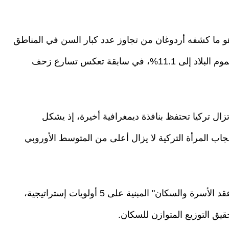
هو ما كشفه أردوغان من تجاوز عدد كبار السن في المناطق
الريفية لعدد الأطفال، وارتفاع نسبة المسنين في عموم البلاد إلى 11.1%، في سابقة تعكس تسارع زحف
زال تركيا تحتفظ بنافذة ديمغرافية أخيرة، إذ يشكل
24%)، كما أن معدل إنجاب المرأة التركية لا يزال أعلى من المتوسط الأوروبي
لمواجهة هذا العزوف، أطلق أردوغان "وثيقة رؤية عقد الأسرة والسكان" المبنية على 5 أولويات إستراتيجية،
يق التوزيع المتوازن للسكان.