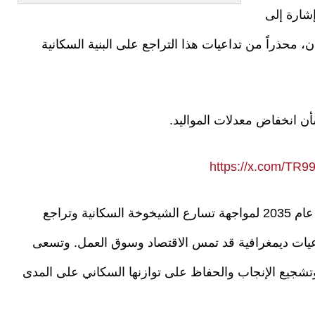
شارة إلى
محذراً من تداعيات هذا التراجع على البنية السكانية
أن انخفاض معدلات المواليد.
https://x.com/TR9
هذا وتتحرك تركيا ضمن رؤية إستراتيجية تمتد حتى عام 2035 لمواجهة تسارع الشيخوخة السكانية وتراجع
يات ديمغرافية قد تمس الاقتصاد وسوق العمل. وتسعى
شجيع الإنجاب والحفاظ على توازنها السكاني على المدى