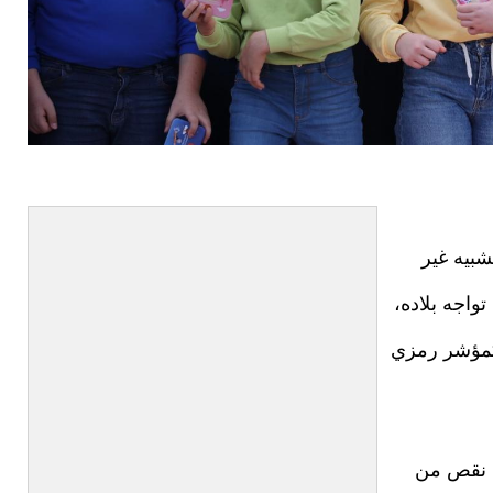
بيه غير
واجه بلاده،
 كمؤشر رمزي
، نقص من