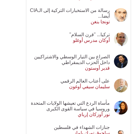
رسالة من الاستخبارات التركية إلى الـCIA
أيضا...
تونجا بنغن
تركيا... "قرن السلام"
أوكان مدرس أوغلو
الصراع بين التيار الوسطي والاشتراكيين
داخل الحزب الديمقراطي
قدير أوستون
على أعتاب العالم الرقمي
سليمان سيفي أوغون
مأساة الردع التي تعيشها الولايات المتحدة
وروسيا في سياسة القوى الكبرى
نور أوزكان إرباي
جنازات الشهداء في فلسطين
سلجوق تورك يلماز