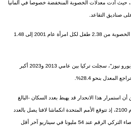
وبي، حيث أدت معدلات الخصوبة المنخفضة خصوصا في ألمانيا
لى صناديق التقاعد.
وكشفت البيانات الرسمية التركية عن هبوط معدل الخصوبة من 2.38 طفل لكل امرأة عام 2001 إلى 1.48
ووفقا لتحليل لبيانات معهد الإحصاء التركي، نشره "يورو نيوز"، سجلت تركيا بين عامي 2013 و2023 أكبر
 استمرار هذا الانحدار قد يهبط بعدد السكان -البالغ
حاليا نحو 86 مليونا- إلى مستويات حرجة بحلول عام 2100، إذ تتوقع الأمم المتحدة انكماشا لافتا يصل بالعدد
إلى 25 مليون نسمة، بينما تضع تقديرات معهد الإحصاء التركي الرقم عند 54 مليونا في سيناريو آخر أقل