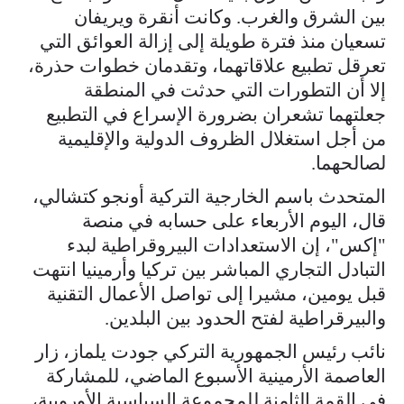
بين الشرق والغرب. وكانت أنقرة ويريفان
تسعيان منذ فترة طويلة إلى إزالة العوائق التي
تعرقل تطبيع علاقاتهما، وتقدمان خطوات حذرة،
إلا أن التطورات التي حدثت في المنطقة
جعلتهما تشعران بضرورة الإسراع في التطبيع
من أجل استغلال الظروف الدولية والإقليمية
لصالحهما.
المتحدث باسم الخارجية التركية أونجو كتشالي،
قال، اليوم الأربعاء على حسابه في منصة
"إكس"، إن الاستعدادات البيروقراطية لبدء
التبادل التجاري المباشر بين تركيا وأرمينيا انتهت
قبل يومين، مشيرا إلى تواصل الأعمال التقنية
والبيرقراطية لفتح الحدود بين البلدين.
نائب رئيس الجمهورية التركي جودت يلماز، زار
العاصمة الأرمينية الأسبوع الماضي، للمشاركة
في القمة الثامنة للمجموعة السياسية الأوروبية،