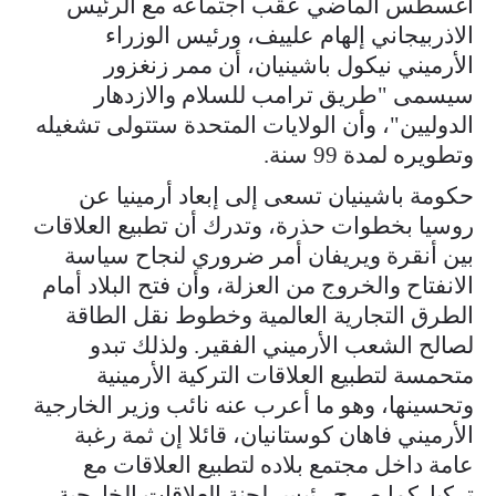
أغسطس الماضي عقب اجتماعه مع الرئيس
الاذربيجاني إلهام علييف، ورئيس الوزراء
الأرميني نيكول باشينيان، أن ممر زنغزور
سيسمى "طريق ترامب للسلام والازدهار
الدوليين"، وأن الولايات المتحدة ستتولى تشغيله
وتطويره لمدة 99 سنة.
حكومة باشينيان تسعى إلى إبعاد أرمينيا عن
روسيا بخطوات حذرة، وتدرك أن تطبيع العلاقات
بين أنقرة ويريفان أمر ضروري لنجاح سياسة
الانفتاح والخروج من العزلة، وأن فتح البلاد أمام
الطرق التجارية العالمية وخطوط نقل الطاقة
لصالح الشعب الأرميني الفقير. ولذلك تبدو
متحمسة لتطبيع العلاقات التركية الأرمينية
وتحسينها، وهو ما أعرب عنه نائب وزير الخارجية
الأرميني فاهان كوستانيان، قائلا إن ثمة رغبة
عامة داخل مجتمع بلاده لتطبيع العلاقات مع
تركيا. كما صرح رئيس لجنة العلاقات الخارجية