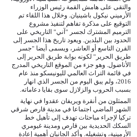
والتقى على هامش القمة رئيس الوزراء
الأرميني نيكول باشينيان. وخلال هذا اللقاء تم
التوقيع على مذكرة تفاهم لتنفيذ مشروع
الترميم المشترك لجسر "آني" التاريخي على
الحدود بين البلدين. ويعود تاريخ هذا الجسر إلى
القرن التاسع أو العاشر، ويسمى أيضا "جسر
طريق الحرير" لكونه بوابة طريق الحرير إلى
الأناضول. وهو جزء من الموقع التاريخي المدرج
في قائمة التراث العالمي لليونيسكو منذ عام
2016، ولم يبق اليوم من الجسر الذي انهار
بسبب الحروب والزلازل سوى بقايا دعاماته.
الممثلون من أنقرة ويريفان عقدوا في نهاية
الشهر الماضي اجتماعا في مدينة قارص شرقي
تركيا لإجراء مباحثات تهدف إلى تأهيل خط
السكك الحديدية بين قارص ومدينة غيومري
الأرمينية، وتشغيله. وأكد الجانبان أهمية إعادة