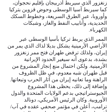
زنغزور الذي سيربط أذربيجان بإقليم نحجوان،
كما سيربط آسيا الوسطى وحوض قزوين بتركيا
وأوروبا، عبر الطرق السريعة، وخطوط السكك
الحديدية، وأنابيب النفط والغاز، وشبكات
الكهرباء.
الممر الذي يربط تركيا بآسيا الوسطى عبر
الأراضي الأرمينية يشكل بديلا لذاك الذي يمر من
إيران، ولذلك ترفض طهران فتح ممر زنغزور
بشدة، بدعوى أنه سيغير الحدود الإيرانية
الأرمينية. ولكن احتمال منع إنجاز المشروع من
قبل طهران شبه معدوم، في ظل الظروف
الراهنة وما تعانيه إيران من آثار الحرب وتبعاتها.
وإضافة إلى ذلك، يحظى هذا المشروع
الجيوستراتيجي بدعم الولايات المتحدة والدول
الأوروبية. وكان الرئيس الأمريكي، دونالد
ترامب، أعلن في مؤتمر صحفي عقده في آب/