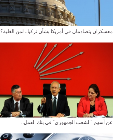
معسكران يتصادمان في أمريكا بشأن تركيا.. لمن الغلبة؟
عن أسهم "الشعب الجمهوري" في بنك العمل..