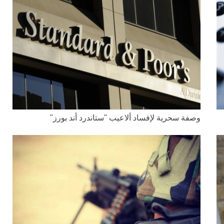
وصفة سحرية لإفساد ألاعيب "ستاندرد أند بورز"