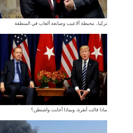
تركيا.. محبطة ألاعيب وصانعة ألعاب في المنطقة
ماذا قالت أنقرة، وبماذا أجابت واشنطن؟