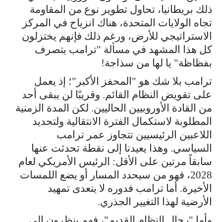
ذلك بريطانيا، تحاول تطوير نوع من المقاومة
تجاه الولايات المتحدة، هناك انزياح في المركز
الاستراتيجي للأرض، ورغم ذلك فإنهم يختزلون
كل هذا المشهد في مسألة "ترامب يتصرف
بفظاظة" يا لها من سذاجة!
ترامب بلا شك هو "المحفز الأكبر"؛ إذ يعمل
على تقويض النظام القائم. وقريبًا لن يبقى أحد
من القادة الأوروبيين الحاليين. لكن المدة الزمنية
المطلوبة لاستكمال الفترة الانتقالية ولتحديد
اللاعبين الرئيسيين تتجاوز عمر ترامب
السياسي. وهذا يعيدنا إلى نقطة تحدثت عنها
سابقاً مرتين على الأقل: الرئيس الأمريكي لعام
2028، فهو من سيحدد المسار أو يضع اللمسات
الأخيرة. أما ترامب فدوره لا يتعدى تمهيد
الأرضية لهذا التغيير الجذري.
وأما "رجال النظام القديم"، فهم ينظرون إلى