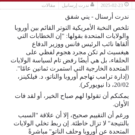
2025-02-23
ندرت إرسانيل
مقالات
ندرت أرسنال - يني شفق
تلخص النخبة الأمريكية التوتر القائم بين أوروبا
والولايات المتحدة بقولها: "إن الخطابات التي
ألقاها نائب الرئيس فانس ووزير الدفاع
هيغسيث لم تكن مجرد هجوم لفظي على
الحلفاء، بل هي أيضًا رفض تام لسياسة الولايات
المتحدة الخارجية التي استمرت ثمانين عامًا".
(إدارة ترامب تهاجم أوروبا والناتو، د. فيلكينز،
20/02، ذا نيويوركر).
يمكنكم أن تقولوا لهم صباح الخير، أو لقد فات
الأوان.
ورغم أن التقييم صحيح، إلا أن علاقة "السبب
بالنتيجة" لا تزال خاطئة. إن ربط تخلي الولايات
المتحدة عن أوروبا وحلف الناتو" مباشرةً