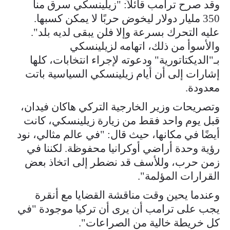
وقد صرح ترامب قائلاً: "زيلينسكي سرق منا
350 مليار دولار ليخوض حربًا لا يمكن كسبها.
عليه التحرك بسرعة وإلا فلن يبقى لديه بلد".
والأسوأ من ذلك، اتهامه لزيلينسكي
بـ"الديكتاتورية" ودعوته لإجراء انتخابات، كلها
إشارات إلى أن أيام زيلينسكي السياسية باتت
معدودة.
وتصريحات وزير الخارجية التركي هاكان فيدان،
قبل يوم واحد فقط من زيارة زيلينسكي، كانت
أيضًا في مكانها، حيث قال: "في عالم مثالي، نود
رؤية وحدة أراضي أوكرانيا محفوظة. لكننا في
زمن حرب، وللأسف قد نضطر إلى اتخاذ بعض
القرارات المؤلمة".
وعندما يحين وقت مناقشة القضايا مع أنقرة
يجب على ترامب أن يرى أن تركيا موجودة "في
كل خريطة خالية من الصراعات".