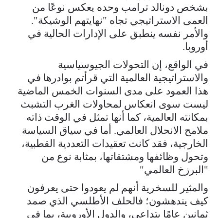
بشخص دونالد ترامب وحده يعكس نوعًا من
العمى الاستراتيجي تجاه "نهايتهم الوشيكة".
والأمر نفسه ينطبق على الإدارات الحالية في
أوروبا.
في الواقع، إن التحولات الجيوسياسية
والاستراتيجية العالمية التي قرأتم بوادرها في
هذا العمود على مدى السنوات الخمس الماضية
ليست سوى انعكاس لمحاولات الغرب التشبث
بمكانته العالمية، كما أنها تمثل في الوقت ذاته
ملامح الانحلال العالمي. أما في سياق السياسة
الخارجية، فقد كانت تعقيدات التعددية القطبية،
وتحول وظائفها ومشتقاتها، بمثابة نوع من
"البرزخ العالمي"
والمثير للسخرية أنهم لم يعودوا حتى يعرفون
كيف يندهشون؛ فالحلف الأطلسي الذي صمد
ثمانين عامًا يتداعى، والدول الأوروبية، بما في