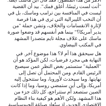
"أنت لست رئيسًا، أغلق فمك". بيد أن القضية
ليست في المنافسة بين ترامب وماسك، بل في
أن النخب الليبرالية التي ترى في هذا فرصة
لإثارة الانقسامات والخلاف، وتشن حملة "من
يدير أمريكا؟" بينما هم أنفسهم قد وضعوا صورة
ماسك على غلاف مجلة تايم متصدرا المشهد
في المكتب البيضاوي.
هل سيحقق هذا أم لا؟ هذا موضوع آخر. في
النهاية هي مجرد فرضيات، لكن المؤكد هو أن
"العملية" ستستمر بغض النظر عمن سيصبح
الرئيس القادم. ومن المحتمل أن تصل إلى
نهايتها. وما سيحدث لأوروبا، وما ستتحول إليه
أمريكا، وإلى أين ستمضي روسيا، وما إذا كانت
الصين ستصعد أم ستتراجع، كل ذلك جزء من
هذا المشهد. ولكن الأهم هو كيفية بناء النظام
الاقتصادي الجديد، إذ ستُعاد صياغة الجيوسياسية