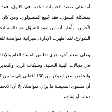
أما على صعيد الخدمات البلدية في كابول، فقد ب
بمشكلة التسوّل، فقد جُمِع المتسولون، ومن كان 
لآخرين، وأُعلن أنه من يعود للتسوّل بعد ذلك ستُ
الشوارع. لقد أظهرت الإدارة، بميزانية متواضعة للغا
وعلى صعيد آخر، جرى تقليص الفساد العام والإن
في مجالات البنية التحتية، وشبكات الري، والتعدين
أن مستوى المعيشة ما يزال متواضعًا، إلا أن الانخ
دعاية أو إشادة.