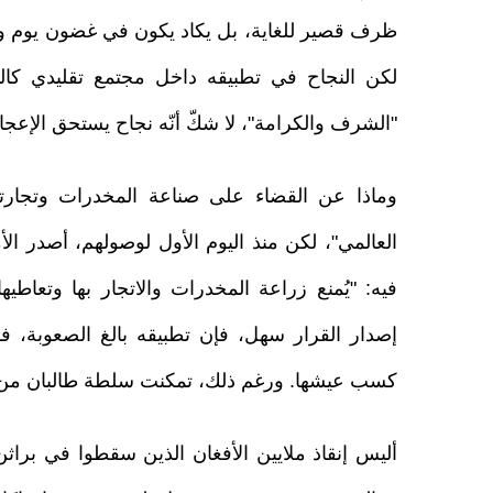
ظرف قصير للغاية، بل يكاد يكون في غضون يوم واحد
لكن النجاح في تطبيقه داخل مجتمع تقليدي كالمجت
"الشرف والكرامة"، لا شكّ أنّه نجاح يستحق الإعجا
وماذا عن القضاء على صناعة المخدرات وتجارت
العالمي"، لكن منذ اليوم الأول لوصولهم، أصدر الأ
فيه: "يُمنع زراعة المخدرات والاتجار بها وتعاطيه
إصدار القرار سهل، فإن تطبيقه بالغ الصعوبة، ف
كسب عيشها. ورغم ذلك، تمكنت سلطة طالبان من ف
أليس إنقاذ ملايين الأفغان الذين سقطوا في براث