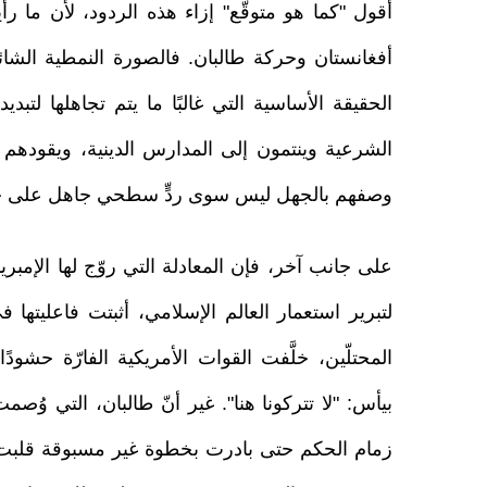
أقول "كما هو متوقّع" إزاء هذه الردود، لأن ما رأين
أفغانستان وحركة طالبان. فالصورة النمطية الش
الحقيقة الأساسية التي غالبًا ما يتم تجاهلها لتب
الشرعية وينتمون إلى المدارس الدينية، ويقودهم 
وصفهم بالجهل ليس سوى ردٍّ سطحي جاهل على حقيق
على جانب آخر، فإن المعادلة التي روّج لها الإمبري
لتبرير استعمار العالم الإسلامي، أثبتت فاعليتها
المحتلّين، خلَّفت القوات الأمريكية الفارّة حش
بيأس: "لا تتركونا هنا". غير أنّ طالبان، التي وُص
زمام الحكم حتى بادرت بخطوة غير مسبوقة قلبت ا