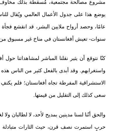
مشروع مصالحة مجتمعية، مُسقطة بذلك مخاوف الع
يوضع هذا على جدول الأعمال العالمي ويُقال للنا
سنوات- تعيش أفغانستان في مناخ غير مسبوق من ال
كنّا نتوقع أن يثير نقلنا المباشر لمشاهداتنا حول
واستغرابهم. وقد أبدى بالفعل كثير من الناس هذه 
الاستشراقية المفرطة تجاه أفغانستان؛ فلم يكتفِ ب
سعى كذلك إلى التقليل من قيمتها.
والحق أنّنا لسنا مدينين بمديح لأحد، لا لطالبان ول
حربٍ استمرت نصف قرن، حيث الثارات متبادلة ب