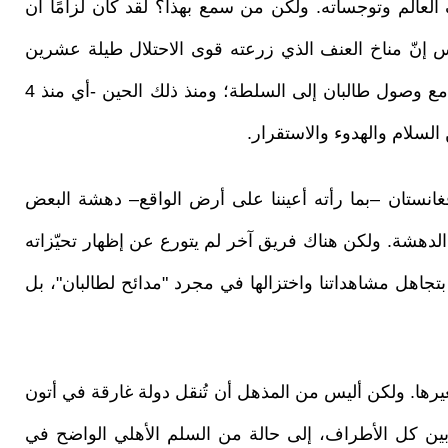
الم وتوجساته. ولكن من سمع بهذا؟ لقد كان لزامًا أن
س إنّ مناخ العنف الذي زرعته قوى الاحتلال طيلة عشرين
عامًا، وحصد أرواح ملايين البشر، قد انقشع فجأة مع وصول طالبان إلى السلطة؛ ومنذ ذلك الحين -أي منذ 4
سلام والهدوء والاستقرار.
 أفغانستان –بما رأته أعيننا على أرض الواقع– دهشة البعض
الدهشة. ولكن هناك فريق آخر لم يتورع عن إظهار تحيّزاته
تجاهل مشاهداتنا واختزالها في مجرد "مدائح لطالبان"، بل
ا لغيرها. ولكن أليس من المذهل أن تُنقل دولة غارقة في أتون
ين كل الأطراف، إلى حالة من السلم الأهلي الواضح في