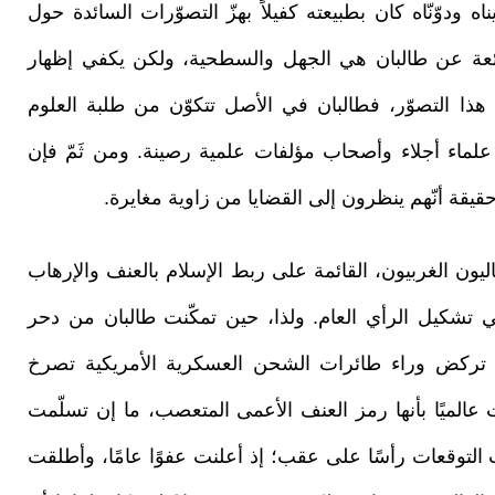
اه ودوّنّاه كان بطبيعته كفيلاً بهزّ التصوّرات السائدة حول
ائعة عن طالبان هي الجهل والسطحية، ولكن يكفي إظهار
ديد هذا التصوّر، فطالبان في الأصل تتكوّن من طلبة العلوم
علماء أجلاء وأصحاب مؤلفات علمية رصينة. ومن ثَمّ فإن
ة أنّهم ينظرون إلى القضايا من زاوية مغايرة.
اليون الغربيون، القائمة على ربط الإسلام بالعنف والإرهاب
 في تشكيل الرأي العام. ولذا، حين تمكّنت طالبان من دحر
ودًا تركض وراء طائرات الشحن العسكرية الأمريكية تصرخ
مت عالميًا بأنها رمز العنف الأعمى المتعصب، ما إن تسلّمت
لتوقعات رأسًا على عقب؛ إذ أعلنت عفوًا عامًا، وأطلقت