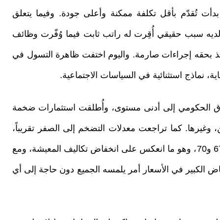
دأت تُقدّم بأقل تكلفة ممكنة وأعلى جودة. وفيما يتعلق
لديه سبب حقيقي أُقِرت له راتب ثابت فيما وُفّرت وظائف
تخذ بحقه إجراءات صارمة. واليوم اختفت ظاهرة التسول في
ية، نماذج استثنائية في السياسات الاجتماعية.
فاق الحكومي إلى أدنى مستوى، وأُطلقت استثمارات ضخمة
، وغيرها. كما تراجعت معدلات التضخم إلى الصفر تقريباً،
وانخفض سعر الدولار من 130 أفغاني إلى ما بين 67 و70، وهو ما انعكس على انخفاض تكاليف المعيشة، ومع
فاض الكبير في الأسعار أمر يلمسه الجميع دون حاجة إلى أي