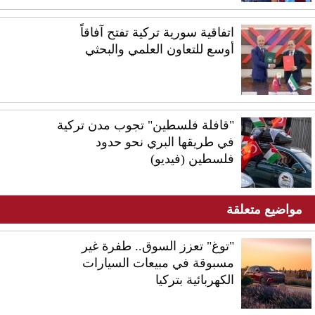
اتفاقية سورية تركية تفتح آفاقاً
أوسع للتعاون العلمي والبحثي
"قافلة فلسطين" تجوب مدن تركية
في طريقها البري نحو حدود
فلسطين (فيديو)
مواضيع متعلقة
"توغ" تعزز السوق.. طفرة غير
مسبوقة في مبيعات السيارات
الكهربائية بتركيا