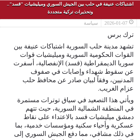
اشتباكات عنيفة في حلب بين الجيش السوري وميليشيات "قسد"..
وتحذيرات تركية متجددة
2026-01-07
سياسة
ترك برس
تشهد مدينة حلب السورية اشتباكات عنيفة بين
القوات الحكومية السورية وميليشيات قوات
سوريا الديمقراطية (قسد) الإنفصالية، أسفرت
عن سقوط شهداء وإصابات في صفوف
المدنيين، وفقاً لبيان صادر عن محافظ حلب
عزام الغريب.
ويأتي هذا التصعيد في سياق توترات مستمرة
في المنطقة الشمالية السورية، حيث تتهم
دمشق ميليشيات قسد بالاعتداء على نقاط
عسكرية وأحياء سكنية ومؤسسات خدمية، بما
في ذلك مشافي، مما دفع الجيش السوري إلى