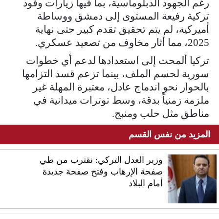
رغم الجهود الدبلوماسية، بما فيها زيارات وفود
تركية رفيعة المستوى إلى دمشق ووساطة
أميركية، لم يتم تحقيق تقدم كبير حتى نهاية
2025، مما أثار مخاوف من تصعيد عسكري.
تركيا ألمحت إلى استعدادها لدعم أي خطوات
سورية لحسم الملف، بينما تزعم قسد التزامها
بالحوار نحو اندماج عادل، معتبرة المهلة غير
ملزمة زمنياً بدقة، وسط توترات ميدانية في
مناطق مثل حلب ومنبج.
المزيد من نفس القسم
وزير العدل التركي: نقترب من طي
صفحة الإرهاب وفتح صفحة جديدة
أمام البلاد