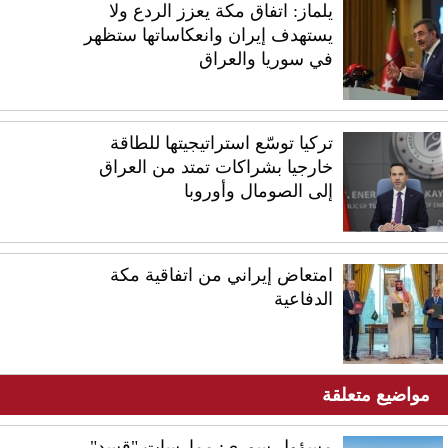
يلماز: اتفاق مكة يعزز الردع ولا
يستهدف إيران وانعكاساتها ستظهر
في سوريا والعراق
تركيا توسّع استراتيجيتها للطاقة
خارجيا بشراكات تمتد من العراق
إلى الصومال وأوروبا
امتعاض إيراني من اتفاقية مكة
الدفاعية
مواضيع متعلقة
مسؤول سوري: ممارسات "قسد"