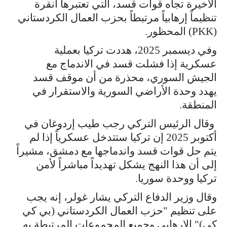
الأخيرة تجاه قوات قسد، التي تعتبرها أنقرة
تنظيماً إرهابياً مرتبطاً بحزب العمال الكردستاني
(PKK) المحظور.
وفي ديسمبر 2025، هددت تركيا بعملية
عسكرية إذا فشلت قسد في الاندماج مع
الجيش السوري، محذرة من أن موقف قسد
يهدد وحدة الأراضي السورية والاستقرار في
المنطقة.
وقال الرئيس التركي رجب طيب إردوغان في
أكتوبر 2025 إن تركيا ستتدخل عسكرياً إذا لم
يتم حل قوات قسد واندماجها مع دمشق، مشيراً
إلى أن هذا النهج يشكل تهديداً مباشراً لأمن
تركيا ووحدة سوريا.
وقال وزير الدفاع التركي يشار غولر، إنه يجب
على تنظيم "حزب العمال الكردستاني (بي كي
كي)" الإرهابي وجميع المجموعات المرتبطة به