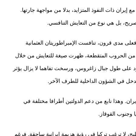
ع إيران ذات النفوذ المتزايد، بدلا من مواجهة جارتها.
 صريح، بل هي نوع من التعايش التنافسي.
على مدى قرون، تنافست الإمبراطوريتان العثمانية
رن من الحروب المتقطعة، ظهرت صيغة للتعايش من خلال
16، التي رسمت الحدود على طول جبال زاغروس، ورسخت تفاهما لا يزال يؤثر
 تدخل في الشؤون الداخلية للطرف الآخر.
يران. وهذا نابع من دعم الدولتين أطرافا مختلفة في
 وجنوب القوقاز.
، لا ترغب تركيا في رؤية هزيمة إيرانية ساحقة. فرغم