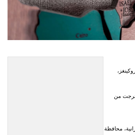
وكينغز،
 خرجت من
انية، محافظة