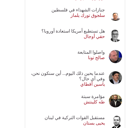
جنازات الشهداء في فلسطين
سلجوق تورك يلماز
هل تستطيع أمريكا استعادة أوروبا؟
حقي أوجال
واصلوا المتابعة
صالح تونا
عندما يحين ذلك اليوم... أين سنكون نحن،
وفي أي حال؟
ياسين أقطاي
مؤامرة سبتة
طه كلينتش
مستقبل القوات التركية في لبنان
يحيى بستان