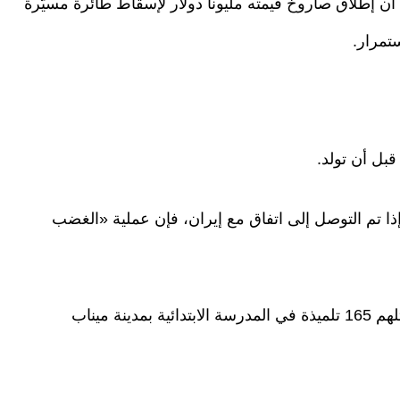
أن إطلاق صاروخ قيمته مليونا دولار لإسقاط طائرة مسيّرة
بل أن تولد.
ذا تم التوصل إلى اتفاق مع إيران، فإن عملية «الغضب
أما نحن، فنعرف هذا الغضب الملحمي من خلال قتلهم 165 تلميذة في المدرسة الابتدائية بمدينة ميناب