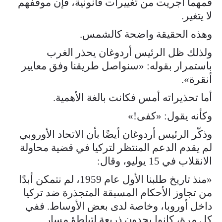
فمهما أُجريت من تغييرات قانونية، فإن موقفهم
لا يتغير.
وهذه الحقيقة واضحة كالشمس.
ولذلك ظل الرئيس أردوغان يحذر الغرب
باستمرار بقوله: «سنواصل طريقنا وفق معايير
أنقرة».
أما تحذيراته أمس فكانت بالغة الأهمية.
وكأنه يقول: «كفى!»
وذكّر الرئيس أردوغان أيضًا بأن الاتحاد الأوروبي
لم يقدم الدعم المنتظر لتركيا في قضية محاولة
الانقلاب في 15 يوليو، وقال:
«منذ تاريخ طلبنا الأول عام 1959، لم نتمكن أبدًا
من تجاوز الأحكام المسبقة المتجذرة ضد تركيا
داخل أوروبا، وخاصة لدى بعض الأوساط. ففي
كل مرة، كانوا يجدون ذريعة لتباطؤ مسار