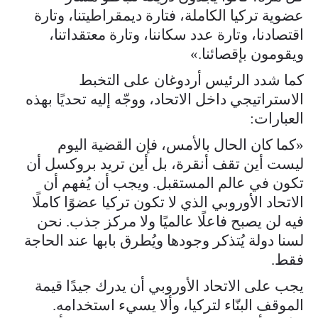
عضوية تركيا الكاملة، فتارة ديمقراطيتنا، وتارة
اقتصادنا، وتارة عدد سكاننا، وتارة معتقداتنا،
ويقومون بإقصائنا.»
كما شدد الرئيس أردوغان على التخبط
الاستراتيجي داخل الاتحاد، ووجّه إليه تحديًا بهذه
العبارات:
«كما كان الحال بالأمس، فإن القضية اليوم
ليست أين تقف أنقرة، بل أين تريد بروكسل أن
تكون في عالم المستقبل. ويجب أن يُفهم أن
الاتحاد الأوروبي الذي لا تكون تركيا عضوًا كاملًا
فيه لن يصبح فاعلًا عالميًا ولا مركز جذب. نحن
لسنا دولة يُتذكر وجودها ويُطرق بابها عند الحاجة
فقط.
يجب على الاتحاد الأوروبي أن يدرك جيدًا قيمة
الموقف البنّاء لتركيا، وألا يسيء استخدامه.