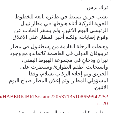
ترك برس
نشب حريق بسيط في طائرة تابعة للخطوط
الجوية التركية أثناء هبوطها في مطار نيبال
الرئيسي اليوم الاثنين، ولم يسفر الحادث عن
وقوع إصابات، ولكنه أجبر المطار على الإغلاق.
وهبطت الرحلة القادمة من إسطنبول في مطار
تريبوفان الدولي في العاصمة كاتماندو مع وجود
نيران ودخان في مجموعة الهبوط اليمنى،
واستجابت أطقم الطوارئ وسيطرت على
الحريق وتم إجلاء الركاب بسلام، وفقا
لمسؤولي المطار. وتم إغلاق المطار صباح اليوم
الاثنين.
com/HABERKIBRIS/status/2053713510865994225?
s=20
ونقلت وكالة رويترز عن المتحدث باسم هيئة