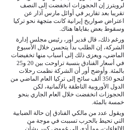
لرويترز ​إن الحجوزات انخفضت إلى ​النصف
تقريبا بعد ⁠تقارير في أوائل مارس آذار عن
اعتراض صواريخ إيرانية كانت متجهة نحو تركيا
وسقوط بعض بقاياها هناك.
ورغم ذلك، قال قدير أور، رئيس ​مجلس إدارة
الشركة، إن الطلب بدأ يتحسن خلال الأسبوع
الماضي، ​ويعزى ذلك ⁠إلى أسباب منها تخفيضات
في أسعار الفنادق بنسبة تراوحت بين 20 و25
بالمئة. وأوضح أور أن الشركة نظمت رحلات
لنحو 350 ألف سائح إلى تركيا العام الماضي من
الدول الأوروبية الناطقة ⁠بالألمانية، ​لكن
الحجوزات انخفضت خلال العام الجاري بنحو
خمسة بالمئة.
ويقول ​عدد من مالكي الفنادق إن حالة الضبابية
التي تحيط بالحرب تسببت في موجة من
الإلغاءات، مما أدى إلى ​غموض كبير بشأن