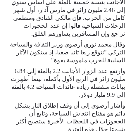
الأجانب بنسبة خمسة بالمئة على أساس سنوي
إلى 2.46 مليون زائر في مارس آذار، أول شهر
كامل من الحرب، فإن مالكي الفنادق ومنظمي ​
الرحلات السياحية قالوا إن عدد الحجوزات
تراجع وإن المسافرين يساورهم القلق.
وقال محمد نوري أرصوي وزير ​الثقافة والسياحة
التركي "نتوقع ربعا ثانيا صعبا، إذ ستكون الآثار
السلبية للحرب ملموسة ⁠بقوة".
وارتفع عدد الزوار الأجانب 2.2 بالمئة إلى 6.84
مليون زائر في الربع الأول بأكمله، ​بينما أظهرت
بيانات منفصلة زيادة عائدات السياحة 4.2 بالمئة
إلى 9.9 مليار دولار.
وأشار أرصوي إلى أن ​وقف إطلاق النار بشكل
دائم هو مفتاح انتعاش السياحة، وتابع أن
الحجوزات في اللحظات الأخيرة ستصبح أكثر
شيوعا خلال هذه الفترة.