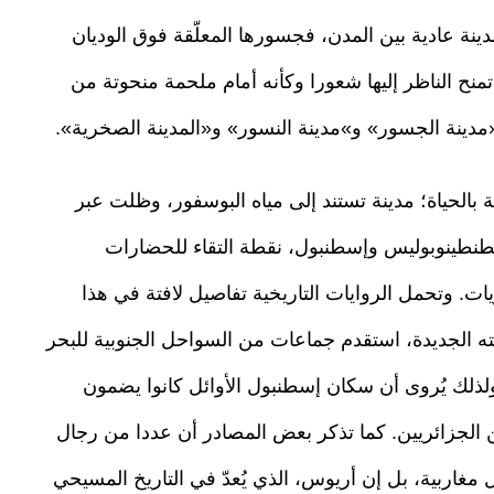
نة عادية بين المدن، فجسورها المعلّقة فوق الوديان
منح الناظر إليها شعورا وكأنه أمام ملحمة منحوتة من
«مدينة الجسور» و»مدينة النسور» و«المدينة الصخرية».
الحياة؛ مدينة تستند إلى مياه البوسفور، وظلت عبر
سطنطينوبوليس وإسطنبول، نقطة التقاء للحضارات
ت. وتحمل الروايات التاريخية تفاصيل لافتة في هذا
ه الجديدة، استقدم جماعات من السواحل الجنوبية للبحر
ذلك يُروى أن سكان إسطنبول الأوائل كانوا يضمون
لجزائريين. كما تذكر بعض المصادر أن عددا من رجال
 مغاربية، بل إن أريوس، الذي يُعدّ في التاريخ المسيحي