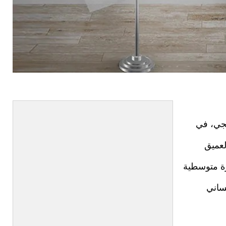
قجي، في
لعميق
كرة متوسطية
ساني