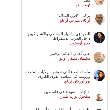
أيضا...
تونجا بنغن
تركيا... "قرن السلام"
أوكان مدرس أوغلو
الصراع بين التيار الوسطي والاشتراكيين
داخل الحزب الديمقراطي
قدير أوستون
على أعتاب العالم الرقمي
سليمان سيفي أوغون
مأساة الردع التي تعيشها الولايات المتحدة
وروسيا في سياسة القوى الكبرى
نور أوزكان إرباي
جنازات الشهداء في فلسطين
سلجوق تورك يلماز
هل تستطيع أمريكا استعادة أوروبا؟