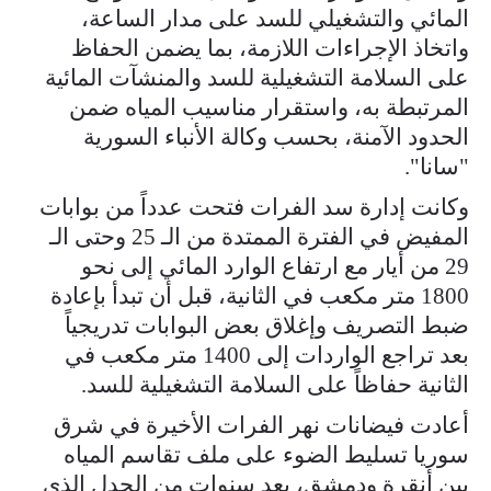
المائي والتشغيلي للسد على مدار ‏الساعة،
واتخاذ الإجراءات اللازمة، بما يضمن الحفاظ
على السلامة التشغيلية ‏للسد والمنشآ‌ت المائية
المرتبطة به، واستقرار مناسيب المياه ضمن
الحدود ‏الآمنة، بحسب وكالة الأنباء السورية
"سانا".
وكانت إدارة سد الفرات فتحت عدداً من بوابات
المفيض في الفترة الممتدة ‏من الـ 25 وحتى الـ
29 من أيار مع ارتفاع الوارد المائي إلى نحو
1800 متر مكعب ‏في الثانية، قبل أن تبدأ بإعادة
ضبط التصريف وإغلاق بعض البوابات ‏تدريجياً
بعد تراجع الواردات إلى 1400 متر مكعب في
الثانية حفاظاً على ‏السلامة التشغيلية للسد.
أعادت فيضانات نهر الفرات الأخيرة في شرق
سوريا تسليط الضوء على ملف تقاسم المياه
بين أنقرة ودمشق، بعد سنوات من الجدل الذي