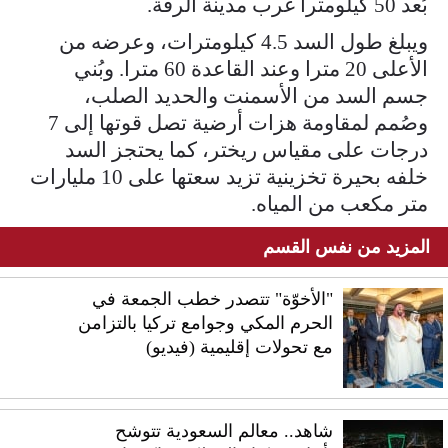
بُعد 50 كيلومترا غرب مدينة الرقة.
ويبلغ طول السد 4.5 كيلومترات، وعرضه من
الأعلى 20 مترا وعند القاعدة 60 مترا. وبُني
جسم السد من الأسمنت والحديد الصلب،
وصُمم لمقاومة هزات أرضية تصل قوتها إلى 7
درجات على مقياس ريختر، كما يحتجز السد
خلفه بحيرة تخزينية تزيد سعتها على 10 مليارات
متر مكعب من المياه.
المزيد من نفس القسم
"الأخوّة" تتصدر خطب الجمعة في
الحرم المكي وجوامع تركيا بالتزامن
مع تحولات إقليمية (فيديو)
شاهد.. معالم السعودية تتوشح