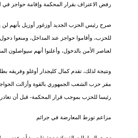
رفض الاعتراف بقرار المحكمة وإقامة حواجز في ا
صرح رئيس الحزب الجديد أوزغور أوزيل بأنهم لن ي
للحزب، وأقاموا حواجز عند المداخل، ومنعوا دخو
لعناصر الأمن بالدخول، وأعلنوا أنهم سيواصلون المق
ونتيجة لذلك، تقدم كمال كليجدار أوغلو وفريقه ب
مقر حزب الشعب الجمهوري بالقوة وأزالت الحواجز،
رئيسا للحزب بموجب قرار المحكمة- قبل أن تغادر 
مزاعم تورط المعارضة في جرائم
تجري السلطات القضائية تحقيقات بشأن عدد من ال