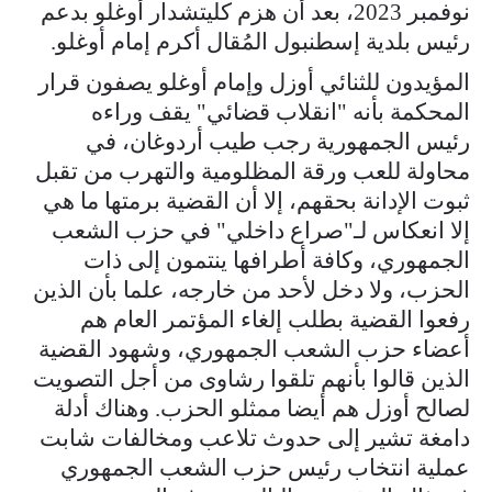
نوفمبر 2023، بعد أن هزم كليتشدار أوغلو بدعم
رئيس بلدية إسطنبول المُقال أكرم إمام أوغلو.
المؤيدون للثنائي أوزل وإمام أوغلو يصفون قرار
المحكمة بأنه "انقلاب قضائي" يقف وراءه
رئيس الجمهورية رجب طيب أردوغان، في
محاولة للعب ورقة المظلومية والتهرب من تقبل
ثبوت الإدانة بحقهم، إلا أن القضية برمتها ما هي
إلا انعكاس لـ"صراع داخلي" في حزب الشعب
الجمهوري، وكافة أطرافها ينتمون إلى ذات
الحزب، ولا دخل لأحد من خارجه، علما بأن الذين
رفعوا القضية بطلب إلغاء المؤتمر العام هم
أعضاء حزب الشعب الجمهوري، وشهود القضية
الذين قالوا بأنهم تلقوا رشاوى من أجل التصويت
لصالح أوزل هم أيضا ممثلو الحزب. وهناك أدلة
دامغة تشير إلى حدوث تلاعب ومخالفات شابت
عملية انتخاب رئيس حزب الشعب الجمهوري