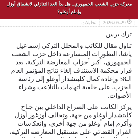
معركة حزب الشعب الجمهوري.. هل بدأ العد التنازلي لانشقاق أوزل
وإمام أوغلو؟
2026-05-29
تحليلات
ترك برس
تناول مقال للكاتب والمحلل التركي إسماعيل
ياشا، التطورات المتسارعة داخل حزب الشعب
الجمهوري، أكبر أحزاب المعارضة التركية، بعد
قرار محكمة الاستئناف إلغاء نتائج المؤتمر العام
الـ38 وإعادة كمال كليتشدار أوغلو إلى رئاسة
الحزب، على خلفية اتهامات بالتلاعب وشراء
الأصوات.
يركز الكاتب على الصراع الداخلي بين جناح
كليتشدار أوغلو من جهة، وتحالف أوزغور أوزل
وأكرم إمام أوغلو من جهة أخرى، وانعكاسات
القرار القضائي على مستقبل المعارضة التركية،