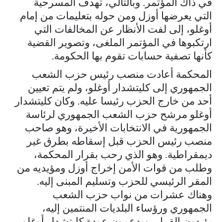
في ذاك المؤتمر. وبالتالي، تهدف المسرحية
التي يعرضها أوزل ومن حوله بتعليمات من إمام
أوغلو، إلى لفت الأنظار عن المخالفات التي
ارتكبوها في المؤتمر الملغى، وتصوير القضية
كأنها تصفية حسابات تقوم بها الحكومة.
المحكمة أعادت منصب رئيس حزب الشعب
الجمهوري إلى كليتشدار أوغلو، ولم يتم تعيين
أحد من خارج الحزب رئيسا عليه. وكان كليتشدار
أوغلو مرشح حزب الشعب الجمهوري لرئاسة
الجمهورية في الانتخابات الأخيرة، وهو صاحب
منصب رئيس الحزب قبل إسقاطه بطرق غير
ديمقراطية. وهو الذي رحب بقرار المحكمة،
وطلب من قوات الأمن إخراج أوزل ومؤيديه من
المقر الرئيسي للحزب وتسليم المبنى إليه.
وهناك عشرات من نواب حزب الشعب
الجمهوري ورؤساء البلديات المنتمين إليه،
يؤيدون القرار، ويدعمون عودة كليتشدار أوغلو