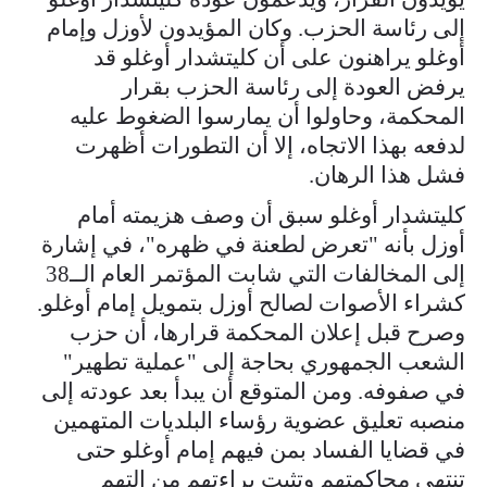
إلى رئاسة الحزب. وكان المؤيدون لأوزل وإمام
أوغلو يراهنون على أن كليتشدار أوغلو قد
يرفض العودة إلى رئاسة الحزب بقرار
المحكمة، وحاولوا أن يمارسوا الضغوط عليه
لدفعه بهذا الاتجاه، إلا أن التطورات أظهرت
فشل هذا الرهان.
كليتشدار أوغلو سبق أن وصف هزيمته أمام
أوزل بأنه "تعرض لطعنة في ظهره"، في إشارة
إلى المخالفات التي شابت المؤتمر العام الــ38
كشراء الأصوات لصالح أوزل بتمويل إمام أوغلو.
وصرح قبل إعلان المحكمة قرارها، أن حزب
الشعب الجمهوري بحاجة إلى "عملية تطهير"
في صفوفه. ومن المتوقع أن يبدأ بعد عودته إلى
منصبه تعليق عضوية رؤساء البلديات المتهمين
في قضايا الفساد بمن فيهم إمام أوغلو حتى
تنتهي محاكمتهم وتثبت براءتهم من التهم