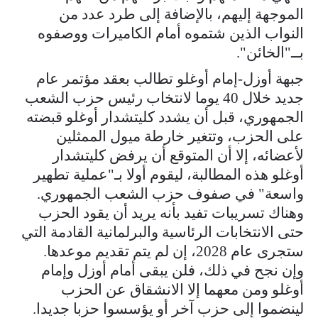
الموجهة إليهم، بالإضافة إلى طرد عدد من
النواب الذين شتموه أمام الكاميرات ووصفوه
بــ"الخائن".
جبهة أوزل-إمام أوغلو تطالب بعقد مؤتمر عام
جديد خلال 40 يوما لانتخاب رئيس حزب الشعب
الجمهوري، قبل أن يشدد كليتشدار أوغلو قبضته
على الحزب، وتتغير خارطة ميول الممثلين
لأعضائه، إلا أن المتوقع أن يرفض كليتشدار
أوغلو هذه المطالبة، ليقوم أولا بـ"عملية تطهير
واسعة" في صفوف حزب الشعب الجمهوري.
وهناك تسريبات تفيد بأنه يريد أن يقود الحزب
حتى الانتخابات الرئاسية والبرلمانية القادمة التي
ستجرى عام 2028، إن لم يتم تقديم موعدها.
وإن نجح في ذلك، فلن يبقى أمام أوزل وإمام
أوغلو ومن معهما إلا الانشقاق عن الحزب
لينضموا إلى حزب آخر أو يؤسسوا حزبا جديدا.