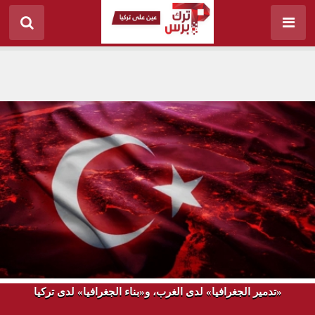
«تدمير الجغرافيا» لدى الغرب، و«بناء الجغرافيا» لدى تركيا