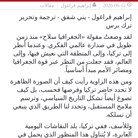
2026-06-12
إبراهيم قراغول
مقالات
إبراهيم قراغول - يني شفق - ترجمة وتحرير
ترك برس
لقد وضعتُ مقولة «الجغرافيا سلاح» منذ زمن
طويل في صدارة عالمي الفكري. وعندما أنظر
إلى تركيا، وإلى المنطقة التي نعيش فيها، وإلى
العالم، فقد جعلت من النظر عبر قوة الجغرافيا
ومصائر الأمم مبدأً أساسياً.
ومن هذه الزاوية رأيت كيف أن الصورة الظاهرة
لا تحدد حاضر تركيا وفرصها فحسب، بل كيف
تصوغ أيضاً تشكل التاريخ السياسي، وترسم
ملامح المستقبل، وتحدد لنا الطريق الذي ينبغي
أن نسلكه.
وللأسف، ففي تركيا، بلد النقاشات اليومية
العابرة، لا يُتناول هذا المنظور الذي يحمل في