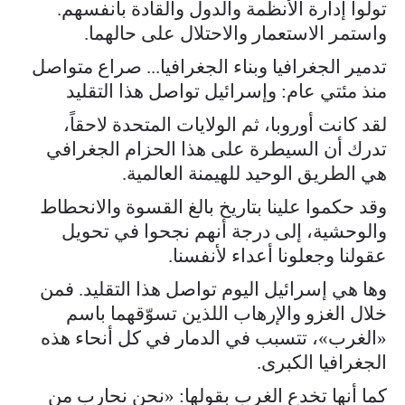
تولوا إدارة الأنظمة والدول والقادة بأنفسهم.
واستمر الاستعمار والاحتلال على حالهما.
تدمير الجغرافيا وبناء الجغرافيا... صراع متواصل
منذ مئتي عام: وإسرائيل تواصل هذا التقليد
لقد كانت أوروبا، ثم الولايات المتحدة لاحقاً،
تدرك أن السيطرة على هذا الحزام الجغرافي
هي الطريق الوحيد للهيمنة العالمية.
وقد حكموا علينا بتاريخ بالغ القسوة والانحطاط
والوحشية، إلى درجة أنهم نجحوا في تحويل
عقولنا وجعلونا أعداء لأنفسنا.
وها هي إسرائيل اليوم تواصل هذا التقليد. فمن
خلال الغزو والإرهاب اللذين تسوّقهما باسم
«الغرب»، تتسبب في الدمار في كل أنحاء هذه
الجغرافيا الكبرى.
كما أنها تخدع الغرب بقولها: «نحن نحارب من