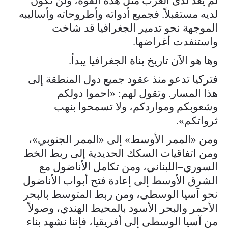
لم يعد لدى الغرب مثل هذه القوة، ولن تكون
لديه مستقبلاً. فجميع أدواته وأطروحاته وأساليبه
الموجهة نحو تدمير الجغرافيا قد شاخت
واستنفدت أغراضها.
وها هو الآن تاريخ بناة الجغرافيا يبدأ.
فتركيا تدعو منذ عقود جميع دول المنطقة إلى
هذا المسار. وتقول لهم: «احموا دولكم
وشعوبكم ومواردكم، ولا تسمحوا بنهب
ثرواتكم».
ومن «الممر الأوسط» إلى «الممر الجنوبي»،
ومن اتفاقيات السكك الحديدية إلى ربط الخط
السوري–اللبناني، ومن تكامل الأناضول مع
الشرق الأوسط إلى إعادة فتح أبواب الأناضول
نحو آسيا الوسطى، ومن ربط المتوسط بالبحر
الأحمر والبحر الأسود بالمحيط الهندي، وصولاً
من آسيا الوسطى إلى أفريقيا، فإننا نشهد بناء