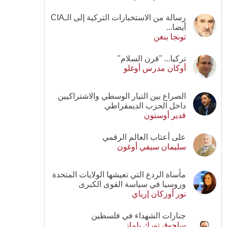
رسالة من الاستخبارات التركية إلى الـCIA
أيضا...
تونجا بنغن
تركيا... "قرن السلام"
أوكان مدرس أوغلو
الصراع بين التيار الوسطي والاشتراكيين
داخل الحزب الديمقراطي
قدير أوستون
على أعتاب العالم الرقمي
سليمان سيفي أوغون
مأساة الردع التي تعيشها الولايات المتحدة
وروسيا في سياسة القوى الكبرى
نور أوزكان إرباي
جنازات الشهداء في فلسطين
سلجوق تورك يلماز