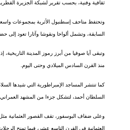
ثقافية وفنية، بحسب تقرير لشبكة الجزيرة القطرية
وتحتفظ متاحف إسطنبول الأثرية بمجموعات واسعة م
السابقة، وتشمل ألواحا ونقوشا وآثارا تعود إلى ح
وتبقى آيا صوفيا من أبرز رموز المدينة التاريخية، 
منذ القرن السادس الميلادي وحتى اليوم.
كما تنتشر المساجد الإمبراطورية التي شيدها السلا
السلطان أحمد، لتشكل جزءا من المشهد العمراني وا
وعلى ضفاف البوسفور، تقف القصور العثمانية مثل 
العثمانية في القرن التاسع عشر، فيما تمنح الرحلا