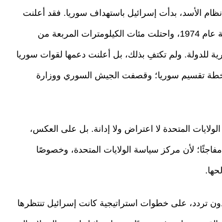
ا نظام الأسد، بدأت إسرائيل باستهداف سوريا. فقد أعلنت
من جانب واحد إنهاء "اتفاقية فصل القوات" الموقعة عام 1974، واحتلت مئات الكيلومترات المربعة من
 للدولة. ولم تكتفِ بذلك، بل أعلنت دعمها لقوات سوريا
 خطة تقسيم سوريا؛ وقصفت الجيش السوري ووزارة
ولايات المتحدة لا اعتراض ولا إدانة. بل على العكس،
اجئًا؛ لأن مركز سياسة الولايات المتحدة، وخصوصًا
حها.
دون تردد، على خطوات استراتيجية كانت إسرائيل تنتظرها