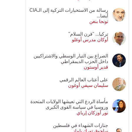
رسالة من الاستخبارات التركية إلى الـCIA
أيضا...
تونجا بنغن
تركيا... "قرن السلام"
أوكان مدرس أوغلو
الصراع بين التيار الوسطي والاشتراكيين
داخل الحزب الديمقراطي
قدير أوستون
على أعتاب العالم الرقمي
سليمان سيفي أوغون
مأساة الردع التي تعيشها الولايات المتحدة
وروسيا في سياسة القوى الكبرى
نور أوزكان إرباي
جنازات الشهداء في فلسطين
سلجوق تورك يلماز