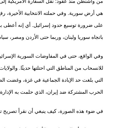
من واشنطن منذ عقود: نقل السفارة الأمريكية إلى
هي أرض سورية. وفي حملته الانتخابية الأخيرة، رف
على ضرورة توسيع حدود إسرائيل. أي إنه أعطى بو
باتجاه سوريا ولبنان، وربما حتى الأردن ومصر، س
وفي الواقع، حتى في المفاوضات السورية الإسرائي
للانسحاب من المناطق التي احتلتها حديثًا. والولاي
التي بلغت حد الإبادة الجماعية في غزة، وغضت الط
الحرب المشتركة ضد إيران، الذي حلمت به الإدارة 
في ضوء هذه الصورة، كيف ينبغي أن نقرأ تصريح تر