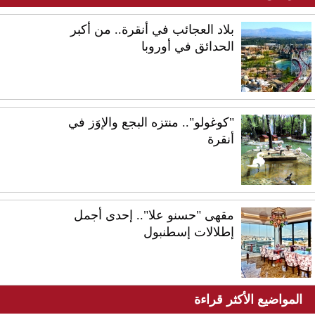
بلاد العجائب في أنقرة.. من أكبر
الحدائق في أوروبا
"كوغولو".. منتزه البجع والإوَز في
أنقرة
مقهى "حسنو علا".. إحدى أجمل
إطلالات إسطنبول
المواضيع الأكثر قراءة