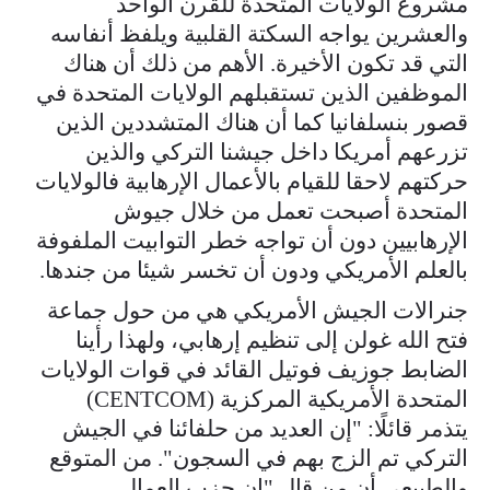
مشروع الولايات المتحدة للقرن الواحد
والعشرين يواجه السكتة القلبية ويلفظ أنفاسه
التي قد تكون الأخيرة. الأهم من ذلك أن هناك
الموظفين الذين تستقبلهم الولايات المتحدة في
قصور بنسلفانيا كما أن هناك المتشددين الذين
تزرعهم أمريكا داخل جيشنا التركي والذين
حركتهم لاحقا للقيام بالأعمال الإرهابية فالولايات
المتحدة أصبحت تعمل من خلال جيوش
الإرهابيين دون أن تواجه خطر التوابيت الملفوفة
بالعلم الأمريكي ودون أن تخسر شيئا من جندها.
جنرالات الجيش الأمريكي هي من حول جماعة
فتح الله غولن إلى تنظيم إرهابي، ولهذا رأينا
الضابط جوزيف فوتيل القائد في قوات الولايات
المتحدة الأمريكية المركزية (CENTCOM)
يتذمر قائلًا: "إن العديد من حلفائنا في الجيش
التركي تم الزج بهم في السجون". من المتوقع
والطبيعي أن من قال "إن حزب العمال