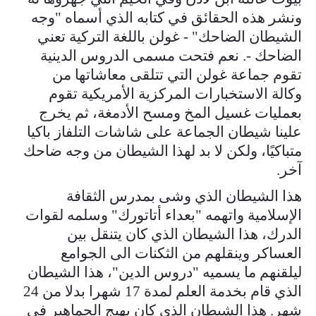
ونشر هذه الحقائق في كتابه الذي أسماه "وجه
الشيطان الضاحك" - غولن باللغة التركية تعني
الضاحك -. نعم فتحت مسمى الدروس الدينية
تقوم جماعة غولن التي تتلقى معاشاتها من
وكالة الاستخبارات المركزية الأمريكية تقوم
بعمليات غسيل المخ ومسح الأدمغة، ثم يخرج
علينا شيطان الجماعة على شاشات التلفاز باكيا
متباكيًا، ولكن لا بد لهذا الشيطان من وجه ضاحك
آخر.
هذا الشيطان الذي وشى بمدرس الثقافة
الإسلامية واتهمه "بعداء أتاتورك" وسلمه لقوات
الدرك، هذا الشيطان الذي كان يتنقل بين
العساكر وينقلهم من الثكنات الى الجوامع
ليلقنهم ما يسميه "دروس الدين"، هذا الشيطان
الذي قام بخدمة العلم لمدة 17 شهرا بدلا من 24
شهر. هذا الشيطان الذي كان يهيج الجماهير في