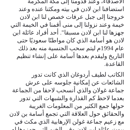
الأصدقاء، وعند قدومنا إلى مكة المكرمة
استضافنا ابن لادن في بيته ومكثنا عنده وعند
خروجنا إلى جبل عرفات خصص لنا ابن لادن
خيمة وعند نزولنا إلى منى أقمنا في الخيمة التي
جهزها لنا ابن لادن مسبقا". أحد أفراد عائلة ابن
لادن هو أسامة الذي كان مواطنًا سعوديًا حتى
عام 1994م ليتم سحب الجنسية منه بعد ذلك
التاريخ وليقدم بعدها أسامة على إنشاء تنظيم
القاعدة.
الكاتب لطيف أردوغان الذي كانت تدور
الشائعات عن إمكانية جلوسه على عرش
جماعة غولان والذي أنسحب لاحقا من الجماعة
بعدما لاحظ كم القذارة والشبهات التي تدور
حولها جمع الكثير من المعلومات الغريبة
والحقائق حول العلاقة التي تجمع أسامة بن لادن
مع زعيم جماعة غولن الإرهابية الذي مكث في
بيوت عائلة ابن لادن وفي الخيم التي جهزوها له