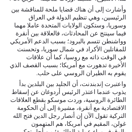
وأشارت إلى أن هناك قضايا ملحة للمناقشة بين
الرئيسين، وهي تنظيم الدولة في العراق
وسوريا، وستكون الولايات المتحدة عاملا مهما
فيما سينتج عن المحادثات، فالعلاقة بين أنقرة
وواشنطن تتسم بالبرود؛ بسبب الدعم الأمريكي
للمقاتلين الأكراد في شمال سوريا، وتحسنت
في الوقت ذاته مع روسيا، كما أن علاقات
الأخيرة تدهورت مع أمريكا؛ بسبب القصف الذي
يقوم به الطيران الروسي على حلب.
واعتبرت إندبندنت، أن الجليد بين البلدين بدأ
يذوب عندما اعتذر الرئيس أردوغان عن إسقاط
الطائرة الروسية، وردت موسكو بقطع العلاقات
الاقتصادية مع أنقرة، مشيرة إلى أن الحكومة
التركية تقول الآن إن أنصار رجل الدين فتح الله
غولن، المقيم في أمريكا، هم المتهمون
بالوقوف وراء عملية الطائرة؛ من أجل تعكير