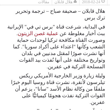
2018-02-24
هلال قابلان
مقالات
هلال قابلان – صحيفة صباح – ترجمة وتحرير
ترك برس
في البداية، شرعت قناة "برس تي في" الإيرانية
ببث أخبار مغلوطة عن
عملية غصن الزيتون
.
وصورت القناة مكافحة تركيا لوحدات حماية
الشعب وكأنها "اعتداء على أكراد سوريا". كما
أنها نشرت صورًا لمقتل مدنيين في بلدان
وتواريخ مختلفة على أنها نُفذت بيد القوات
المسلحة التركية في عفرين.
وليلة زيارة وزير الخارجية الأمريكي ريكس
تيلرسون لأنقرة، نشرت قناة روسيا اليوم خبرًا
ملفقًا من وكالة نظام الأسد "سانا"، يزعم أن
القوات التركية نفذت هجومًا كيميائيًّا على
عفرين.