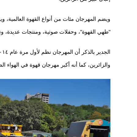
ويضم المهرجان مئات من أنواع القهوة العالمية، ويع
"طهي القهوة"، وحفلات صوتية، ومنتجات عديدة، و
والزائرين، كما أنه أكبر مهرجان قهوة في الهواء الط
20180920_2_32464047_37389783_web.jpg