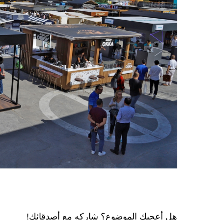
هل أعجبك الموضوع؟ شاركه مع أصدقائك!